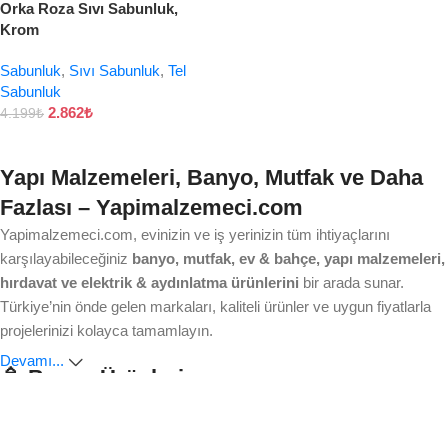
Orka Roza Sıvı Sabunluk,
Krom
Sabunluk
,
Sıvı Sabunluk
,
Tel
Sabunluk
2.862
₺
4.199
₺
Yapı Malzemeleri, Banyo, Mutfak ve Daha
Fazlası – Yapimalzemeci.com
Yapimalzemeci.com, evinizin ve iş yerinizin tüm ihtiyaçlarını
karşılayabileceğiniz
banyo, mutfak, ev & bahçe, yapı malzemeleri,
hırdavat ve elektrik & aydınlatma ürünlerini
bir arada sunar.
Türkiye’nin önde gelen markaları, kaliteli ürünler ve uygun fiyatlarla
projelerinizi kolayca tamamlayın.
Devamı...
🚿 Banyo Ürünleri
Ankastre bataryalardan modern duş sistemlerine, lavabo ve