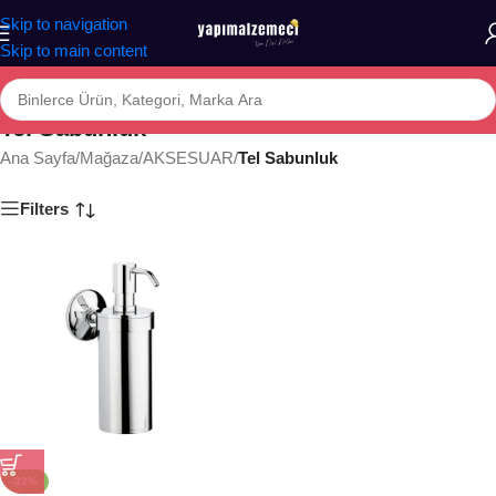
Skip to navigation
Skip to main content
Tel Sabunluk
Ana Sayfa
/
Mağaza
/
AKSESUAR
/
Tel Sabunluk
Filters
-32%