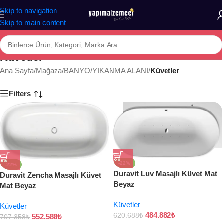
Skip to navigation
Skip to main content
Küvetler
Ana Sayfa
/
Mağaza
/
BANYO
/
YIKANMA ALANI
/
Küvetler
Filters
-22%
-22%
Duravit Luv Masajlı Küvet Mat
Duravit Zencha Masajlı Küvet
Beyaz
Mat Beyaz
Küvetler
Küvetler
484.882
₺
620.688
₺
552.588
₺
707.358
₺