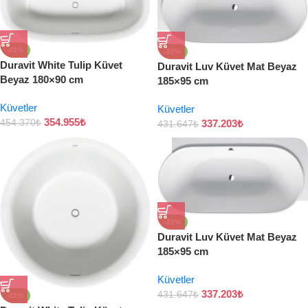
-22%
-22%
Duravit White Tulip Küvet
Duravit Luv Küvet Mat Beyaz
Beyaz 180×90 cm
185×95 cm
Küvetler
Küvetler
354.955
₺
454.370
₺
337.203
₺
431.647
₺
-22%
Duravit Luv Küvet Mat Beyaz
185×95 cm
Küvetler
337.203
₺
431.647
₺
-22%