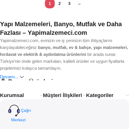
1
2
3
→
Yapı Malzemeleri, Banyo, Mutfak ve Daha
Fazlası – Yapimalzemeci.com
Yapimalzemeci.com, evinizin ve iş yerinizin tüm ihtiyaçlarını
karşılayabileceğiniz
banyo, mutfak, ev & bahçe, yapı malzemeleri,
hırdavat ve elektrik & aydınlatma ürünlerini
bir arada sunar.
Türkiye’nin önde gelen markaları, kaliteli ürünler ve uygun fiyatlarla
projelerinizi kolayca tamamlayın.
Devamı...
🚿 Banyo Ürünleri
Kurumsal
Müşteri İlişkileri
Kategoriler
Ankastre bataryalardan modern duş sistemlerine, lavabo ve
klozetlerden banyo aksesuarlarına kadar aradığınız her şey burada.
Estetik, dayanıklılık ve işlevsellik
ile banyonuzu yenileyin.
Çağrı
Merkezi
🍴 Mutfak Ürünleri