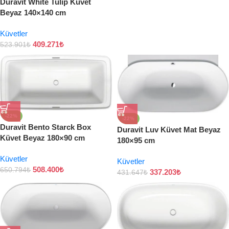
Duravit White Tulip Küvet
Beyaz 140×140 cm
Küvetler
409.271
₺
523.901
₺
-22%
-22%
Duravit Bento Starck Box
Duravit Luv Küvet Mat Beyaz
Küvet Beyaz 180×90 cm
180×95 cm
Küvetler
Küvetler
508.400
₺
650.794
₺
337.203
₺
431.647
₺