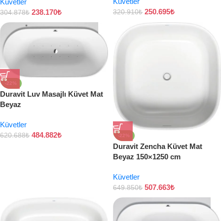
Küvetler
Küvetler
250.695
₺
238.170
₺
320.910
₺
304.878
₺
-22%
Duravit Luv Masajlı Küvet Mat
Beyaz
Küvetler
484.882
₺
620.688
₺
-22%
Duravit Zencha Küvet Mat
Beyaz 150×1250 cm
Küvetler
507.663
₺
649.850
₺