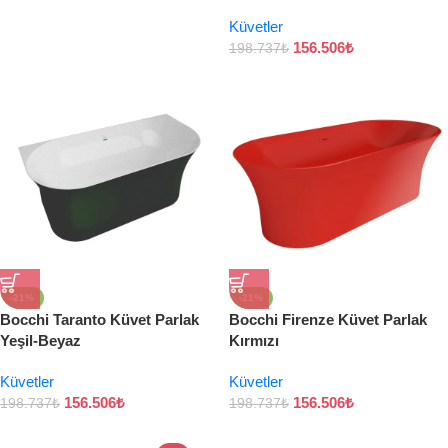
Küvetler
156.506
₺
198.737
₺
-21%
-21%
Bocchi Taranto Küvet Parlak
Bocchi Firenze Küvet Parlak
Yeşil-Beyaz
Kırmızı
Küvetler
Küvetler
156.506
₺
156.506
₺
198.737
₺
198.737
₺