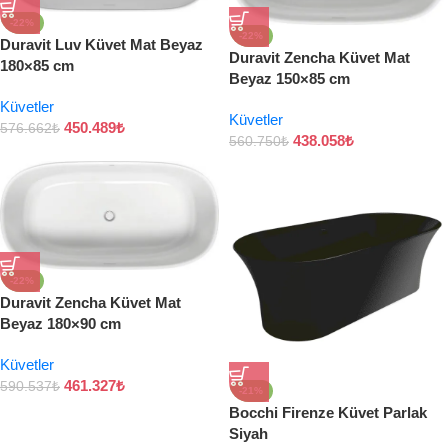
-22%
-22%
Duravit Luv Küvet Mat Beyaz
Duravit Zencha Küvet Mat
180×85 cm
Beyaz 150×85 cm
Küvetler
Küvetler
450.489
₺
576.662
₺
438.058
₺
560.750
₺
-22%
Duravit Zencha Küvet Mat
Beyaz 180×90 cm
Küvetler
461.327
₺
590.537
₺
-21%
Bocchi Firenze Küvet Parlak
Siyah