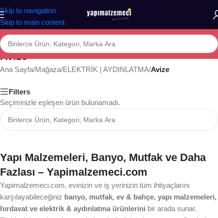
Skip to navigation
Skip to main content
Avize
Ana Sayfa
/
Mağaza
/
ELEKTRİK | AYDINLATMA
/
Avize
Filters
Seçiminizle eşleşen ürün bulunamadı.
Yapı Malzemeleri, Banyo, Mutfak ve Daha
Fazlası – Yapimalzemeci.com
Yapimalzemeci.com, evinizin ve iş yerinizin tüm ihtiyaçlarını
karşılayabileceğiniz
banyo, mutfak, ev & bahçe, yapı malzemeleri,
hırdavat ve elektrik & aydınlatma ürünlerini
bir arada sunar.