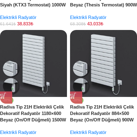
Siyah (KTX3 Termostat) 1000W
Beyaz (Thesis Termostat) 900W
Elektrikli Radyatör
Elektrikli Radyatör
38.833
₺
43.033
₺
61.641
₺
68.308
₺
-37%
-37%
Radiva Tip 21H Elektrikli Çelik
Radiva Tip 21H Elektrikli Çelik
Dekoratif Radyatör 1180×600
Dekoratif Radyatör 884×500
Beyaz (On/Off Düğmeli) 1500W
Beyaz (On/Off Düğmeli) 900W
Elektrikli Radyatör
Elektrikli Radyatör