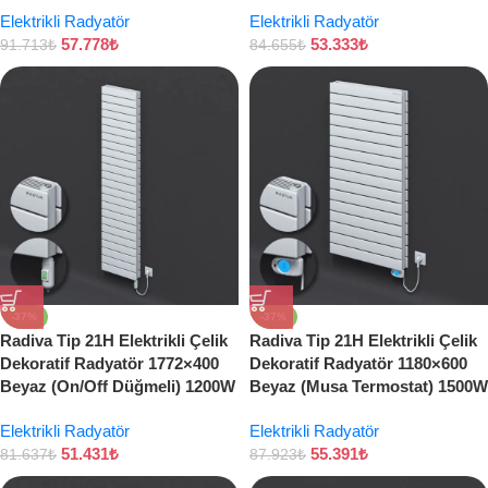
Elektrikli Radyatör
Elektrikli Radyatör
57.778
₺
53.333
₺
91.713
₺
84.655
₺
-37%
-37%
Radiva Tip 21H Elektrikli Çelik
Radiva Tip 21H Elektrikli Çelik
Dekoratif Radyatör 1772×400
Dekoratif Radyatör 1180×600
Beyaz (On/Off Düğmeli) 1200W
Beyaz (Musa Termostat) 1500W
Elektrikli Radyatör
Elektrikli Radyatör
51.431
₺
55.391
₺
81.637
₺
87.923
₺