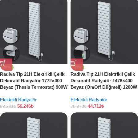
-37%
-37%
Radiva Tip 21H Elektrikli Çelik
Radiva Tip 21H Elektrikli Çelik
Dekoratif Radyatör 1772×400
Dekoratif Radyatör 1476×400
Beyaz (Thesis Termostat) 900W
Beyaz (On/Off Düğmeli) 1200W
Elektrikli Radyatör
Elektrikli Radyatör
56.246
₺
44.712
₺
89.281
₺
70.973
₺