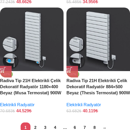
48.662
₺
34.956
₺
77.243
₺
55.485
₺
-37%
-37%
Radiva Tip 21H Elektrikli Çelik
Radiva Tip 21H Elektrikli Çelik
Dekoratif Radyatör 1180×400
Dekoratif Radyatör 884×500
Beyaz (Musa Termostat) 900W
Beyaz (Thesis Termostat) 900W
Elektrikli Radyatör
Elektrikli Radyatör
44.529
₺
40.119
₺
70.683
₺
63.682
₺
1
2
3
4
…
6
7
8
→