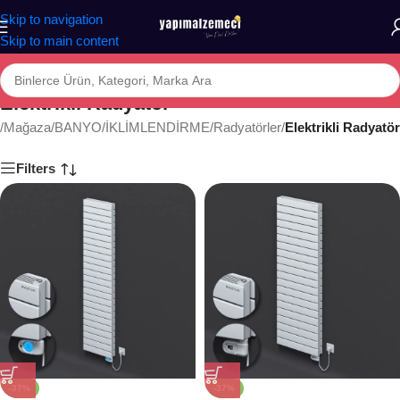
Skip to navigation
Skip to main content
Elektrikli Radyatör
/
Mağaza
/
BANYO
/
İKLİMLENDİRME
/
Radyatörler
/
Elektrikli Radyatör
Filters
-37%
-37%