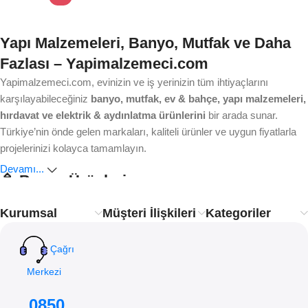
Yapı Malzemeleri, Banyo, Mutfak ve Daha
Fazlası – Yapimalzemeci.com
Yapimalzemeci.com, evinizin ve iş yerinizin tüm ihtiyaçlarını
karşılayabileceğiniz
banyo, mutfak, ev & bahçe, yapı malzemeleri,
hırdavat ve elektrik & aydınlatma ürünlerini
bir arada sunar.
Türkiye’nin önde gelen markaları, kaliteli ürünler ve uygun fiyatlarla
projelerinizi kolayca tamamlayın.
Devamı...
🚿 Banyo Ürünleri
Kurumsal
Müşteri İlişkileri
Kategoriler
Ankastre bataryalardan modern duş sistemlerine, lavabo ve
klozetlerden banyo aksesuarlarına kadar aradığınız her şey burada.
Estetik, dayanıklılık ve işlevsellik
ile banyonuzu yenileyin.
Çağrı
Merkezi
🍴 Mutfak Ürünleri
0850