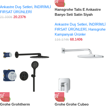
-41%
Ankastre Duş Setleri
,
İNDİRİMLİ
Hansgrohe Talis E Ankastre
FIRSAT ÜRÜNLERİ
Banyo Seti Satin Siyah
20.237
₺
21.330
₺
Ankastre Duş Setleri
,
İNDİRİMLİ
FIRSAT ÜRÜNLERİ
,
Hansgrohe
Kampanyalı Ürünler
68.140
₺
116.174
₺
-43%
-43%
Grohe Grohtherm
Grohe Grohe Cubeo