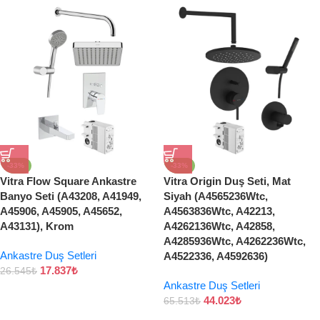
-33%
-33%
Vitra Flow Square Ankastre
Vitra Origin Duş Seti, Mat
Banyo Seti (A43208, A41949,
Siyah (A4565236Wtc,
A45906, A45905, A45652,
A4563836Wtc, A42213,
A43131), Krom
A4262136Wtc, A42858,
A4285936Wtc, A4262236Wtc,
Ankastre Duş Setleri
A4522336, A4592636)
17.837
₺
26.545
₺
Ankastre Duş Setleri
44.023
₺
65.513
₺