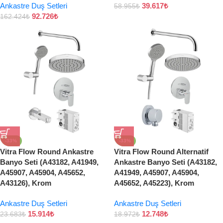
Ankastre Duş Setleri
39.617
₺
58.955
₺
92.726
₺
162.424
₺
-33%
-33%
Vitra Flow Round Ankastre
Vitra Flow Round Alternatif
Banyo Seti (A43182, A41949,
Ankastre Banyo Seti (A43182,
A45907, A45904, A45652,
A41949, A45907, A45904,
A43126), Krom
A45652, A45223), Krom
Ankastre Duş Setleri
Ankastre Duş Setleri
15.914
₺
12.748
₺
23.683
₺
18.972
₺