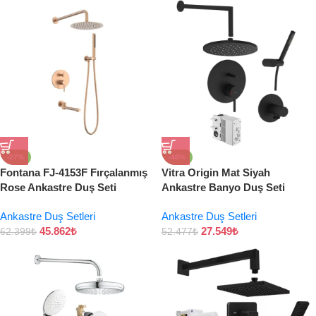
-27%
-48%
Fontana FJ-4153F Fırçalanmış
Vitra Origin Mat Siyah
Rose Ankastre Duş Seti
Ankastre Banyo Duş Seti
Ankastre Duş Setleri
Ankastre Duş Setleri
45.862
₺
27.549
₺
62.399
₺
52.477
₺