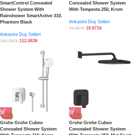
SmartControl Concealed
Concealed Shower System
Shower System With
With Tempesta 250, Krom
Rainshower SmartActive 310,
Ankastre Duş Setleri
Phantom Black
19.971
₺
34.987
₺
Ankastre Duş Setleri
112.063
₺
196.297
₺
-43%
-43%
Grohe Grohe Cubeo
Grohe Grohe Cubeo
Concealed Shower System
Concealed Shower System