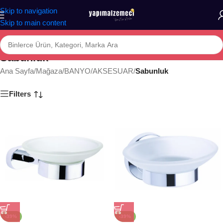
Skip to navigation
Skip to main content
Sabunluk
Ana Sayfa
/
Mağaza
/
BANYO
/
AKSESUAR
/
Sabunluk
Filters
-39%
-39%