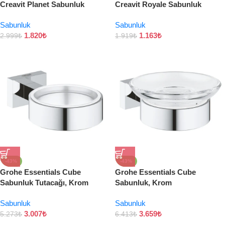
Creavit Planet Sabunluk
Creavit Royale Sabunluk
Sabunluk
Sabunluk
1.820
₺
1.163
₺
2.999
₺
1.919
₺
-43%
-43%
Grohe Essentials Cube
Grohe Essentials Cube
Sabunluk Tutacağı, Krom
Sabunluk, Krom
Sabunluk
Sabunluk
3.007
₺
3.659
₺
5.273
₺
6.413
₺