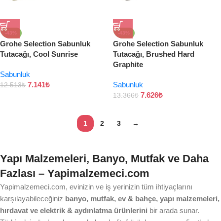
-43%
-43%
Grohe Selection Sabunluk
Grohe Selection Sabunluk
Tutacağı, Cool Sunrise
Tutacağı, Brushed Hard
Graphite
Sabunluk
7.141
₺
Sabunluk
12.513
₺
7.626
₺
13.366
₺
1
2
3
→
Yapı Malzemeleri, Banyo, Mutfak ve Daha
Fazlası – Yapimalzemeci.com
Yapimalzemeci.com, evinizin ve iş yerinizin tüm ihtiyaçlarını
karşılayabileceğiniz
banyo, mutfak, ev & bahçe, yapı malzemeleri,
hırdavat ve elektrik & aydınlatma ürünlerini
bir arada sunar.