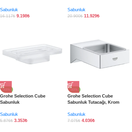
Sabunluk
Sabunluk
9.198
₺
11.929
₺
16.117
₺
20.900
₺
-43%
-43%
Grohe Selection Cube
Grohe Selection Cube
Sabunluk
Sabunluk Tutacağı, Krom
Sabunluk
Sabunluk
3.353
₺
4.036
₺
5.876
₺
7.075
₺