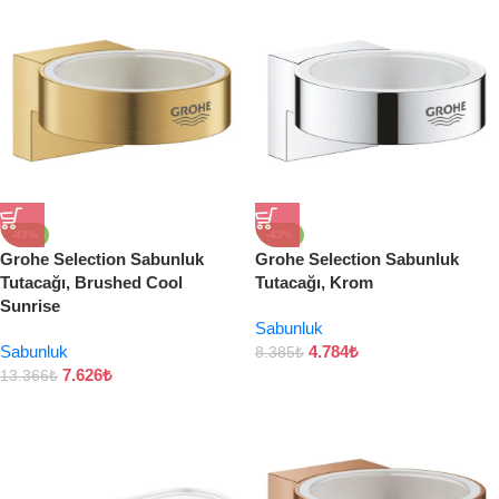
-43%
-43%
Grohe Selection Sabunluk
Grohe Selection Sabunluk
Tutacağı, Brushed Cool
Tutacağı, Krom
Sunrise
Sabunluk
Sabunluk
4.784
₺
8.385
₺
7.626
₺
13.366
₺