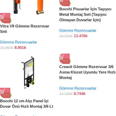
-27%
Bocchi Pisuarlar İçin Taşıyıcı
Metal Montaj Seti (Taşıyıcı
Olmayan Duvarlar İçin)
-48%
Vitra V8 Gömme Rezervuar
Gömme Rezervuarlar
Seti
13.476
₺
18.335
₺
Gömme Rezervuarlar
8.901
₺
16.956
₺
-39%
Creavit Gömme Rezervuar 3/6
Asma Klozet Uyumlu Yere Hızlı
Montaj
Gömme Rezervuarlar
8.744
₺
14.399
₺
-27%
Bocchi 12 cm Alçı Panel İçi
Duvar Önü Hızlı Montaj 3/6 Lt