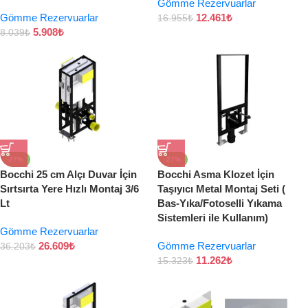
Gömme Rezervuarlar
Gömme Rezervuarlar
12.461
₺
16.955
₺
5.908
₺
8.039
₺
-27%
-27%
Bocchi 25 cm Alçı Duvar İçin
Bocchi Asma Klozet İçin
Sırtsırta Yere Hızlı Montaj 3/6
Taşıyıcı Metal Montaj Seti (
Lt
Bas-Yıka/Fotoselli Yıkama
Sistemleri ile Kullanım)
Gömme Rezervuarlar
26.609
₺
Gömme Rezervuarlar
36.203
₺
11.262
₺
15.323
₺