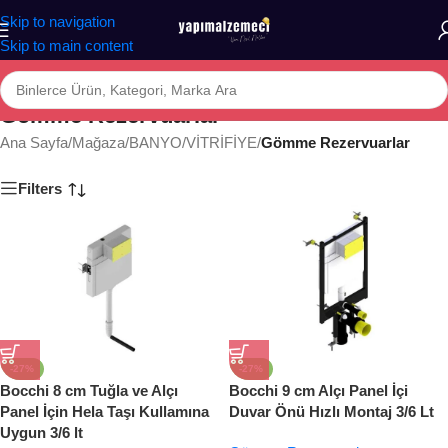
Skip to navigation
Skip to main content
Gömme Rezervuarlar
Ana Sayfa
/
Mağaza
/
BANYO
/
VİTRİFİYE
/
Gömme Rezervuarlar
Filters
-27%
-27%
Bocchi 8 cm Tuğla ve Alçı
Bocchi 9 cm Alçı Panel İçi
Panel İçin Hela Taşı Kullamına
Duvar Önü Hızlı Montaj 3/6 Lt
Uygun 3/6 lt