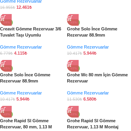
Gömme Rezervuarlar
12.461
₺
16.955
₺
-39%
-43%
Creavit Gömme Rezervuar 3/6
Grohe Solo İnce Gömme
Tuvalet Taşı Uyumlu
Rezervuar 88.9mm
Gömme Rezervuarlar
Gömme Rezervuarlar
4.115
₺
5.944
₺
6.779
₺
10.417
₺
-43%
-43%
Grohe Solo İnce Gömme
Grohe Wc 80 mm İçin Gömme
Rezervuar 88.9mm
Rezervuar
Gömme Rezervuarlar
Gömme Rezervuarlar
5.944
₺
6.580
₺
10.417
₺
11.530
₺
-43%
-43%
Grohe Rapid Sl Gömme
Grohe Rapid Sl Gömme
Rezervuar, 80 mm, 1.13 M
Rezervuar, 1.13 M Montaj