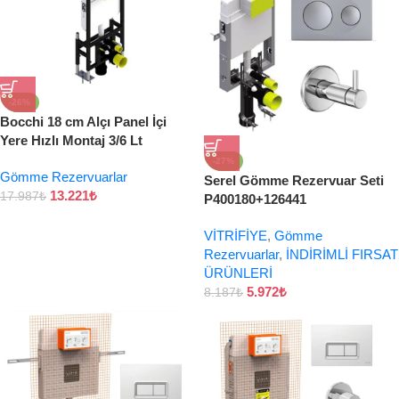
-26%
Bocchi 18 cm Alçı Panel İçi
Yere Hızlı Montaj 3/6 Lt
-27%
Gömme Rezervuarlar
Serel Gömme Rezervuar Seti
13.221
₺
17.987
₺
P400180+126441
VİTRİFİYE
,
Gömme
Rezervuarlar
,
İNDİRİMLİ FIRSAT
ÜRÜNLERİ
5.972
₺
8.187
₺