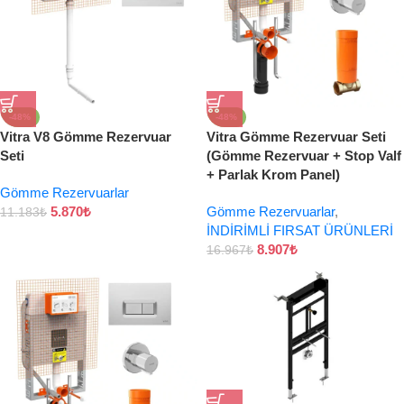
-48%
-48%
Vitra V8 Gömme Rezervuar
Vitra Gömme Rezervuar Seti
Seti
(Gömme Rezervuar + Stop Valf
+ Parlak Krom Panel)
Gömme Rezervuarlar
5.870
₺
Gömme Rezervuarlar
,
11.183
₺
İNDİRİMLİ FIRSAT ÜRÜNLERİ
8.907
₺
16.967
₺