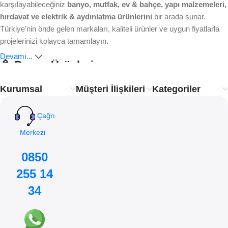
karşılayabileceğiniz
banyo, mutfak, ev & bahçe, yapı malzemeleri,
hırdavat ve elektrik & aydınlatma ürünlerini
bir arada sunar.
Türkiye’nin önde gelen markaları, kaliteli ürünler ve uygun fiyatlarla
projelerinizi kolayca tamamlayın.
Devamı...
🚿 Banyo Ürünleri
Kurumsal
Müşteri İlişkileri
Kategoriler
Ankastre bataryalardan modern duş sistemlerine, lavabo ve
klozetlerden banyo aksesuarlarına kadar aradığınız her şey burada.
Estetik, dayanıklılık ve işlevsellik
ile banyonuzu yenileyin.
Çağrı
Merkezi
🍴 Mutfak Ürünleri
0850
Mutfakta hem pratik çözümler hem de şık tasarımlar arıyorsanız
255 14
doğru adrestesiniz. Eviye, mutfak bataryası ve aksesuar çeşitleriyle
mutfağınıza konfor katın.
34
🌿 Ev ve Bahçe