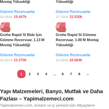
Montaj Yüksekliği
Yüksekliği
Gömme Rezervuarlar
Gömme Rezervuarlar
19.447
₺
15.520
₺
34.069
₺
27.190
₺
-43%
-43%
Grohe Rapid Sl Bide İçin
Grohe Rapid Sl Gömme
Gömme Rezervuar, 1.13 M
Rezervuar, 1.00 M Montaj
Montaj Yüksekliği
Yüksekliği
Gömme Rezervuarlar
Gömme Rezervuarlar
15.370
₺
18.664
₺
26.927
₺
32.694
₺
1
2
3
4
…
6
7
8
→
Yapı Malzemeleri, Banyo, Mutfak ve Daha
Fazlası – Yapimalzemeci.com
Yapimalzemeci.com, evinizin ve iş yerinizin tüm ihtiyaçlarını