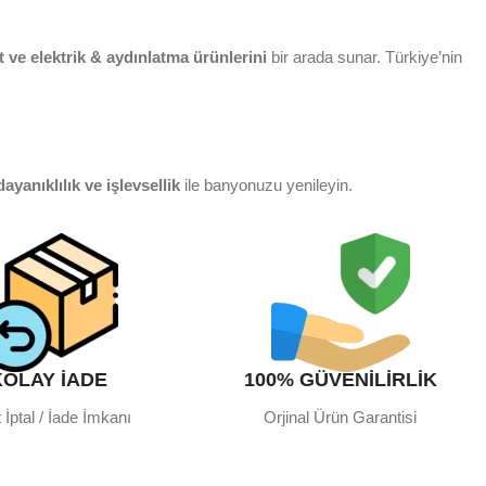
 ve elektrik & aydınlatma ürünlerini
bir arada sunar. Türkiye’nin
dayanıklılık ve işlevsellik
ile banyonuzu yenileyin.
ağınıza konfor katın.
KOLAY İADE
100% GÜVENİLİRLİK
 mekân dekorasyonuna kadar yüzlerce ürün seçeneğini keşfedin.
 İptal / İade İmkanı
Orjinal Ürün Garantisi