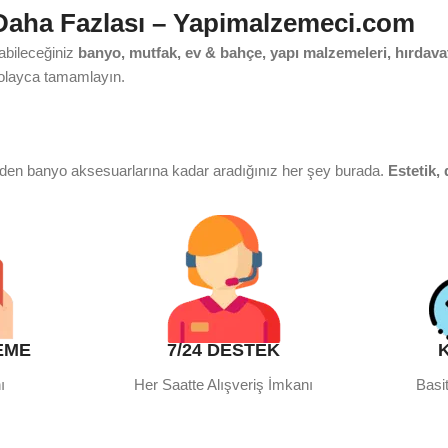
 Daha Fazlası – Yapimalzemeci.com
yabileceğiniz
banyo, mutfak, ev & bahçe, yapı malzemeleri, hırdavat
i kolayca tamamlayın.
rden banyo aksesuarlarına kadar aradığınız her şey burada.
Estetik, 
 adrestesiniz. Eviye, mutfak bataryası ve aksesuar çeşitleriyle mutf
EME
7/24 DESTEK
leriyle evinizde konforlu bir atmosfer yaratın. Bahçe bakımından iç
ı
Her Saatte Alışveriş İmkanı
Basit