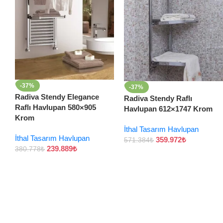
-37%
-37%
Radiva Stendy Elegance
Radiva Stendy Raflı
Raflı Havlupan 580×905
Havlupan 612×1747 Krom
Krom
İthal Tasarım Havlupan
İthal Tasarım Havlupan
359.972
₺
571.384
₺
239.889
₺
380.778
₺