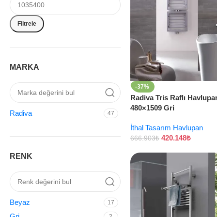
Filtrele
MARKA
-37%
Radiva Tris Raflı Havlupa
480×1509 Gri
Radiva
47
İthal Tasarım Havlupan
420.148
₺
666.903
₺
RENK
Beyaz
17
Gri
2