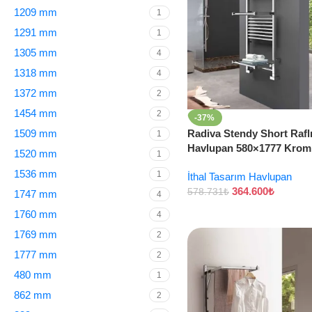
1209 mm
1
1291 mm
1
1305 mm
4
1318 mm
4
1372 mm
2
1454 mm
2
-37%
1509 mm
Radiva Stendy Short Rafl
1
Havlupan 580×1777 Krom
1520 mm
1
1536 mm
1
İthal Tasarım Havlupan
364.600
₺
578.731
₺
1747 mm
4
1760 mm
4
1769 mm
2
1777 mm
2
480 mm
1
862 mm
2