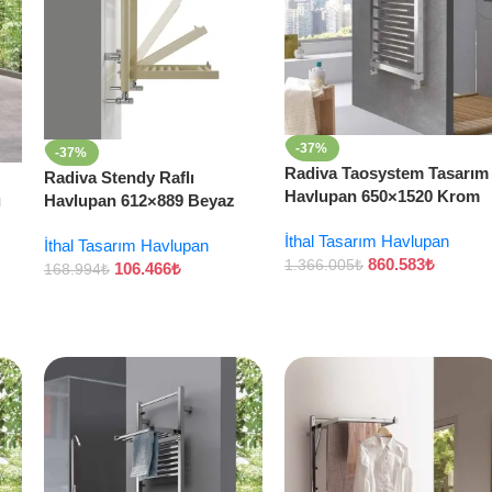
-37%
-37%
Radiva Taosystem Tasarım
Radiva Stendy Raflı
Havlupan 650×1520 Krom
ı
Havlupan 612×889 Beyaz
İthal Tasarım Havlupan
İthal Tasarım Havlupan
860.583
₺
1.366.005
₺
106.466
₺
168.994
₺