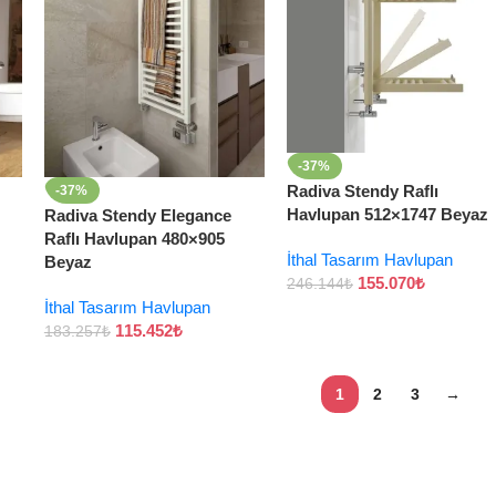
-37%
Radiva Stendy Raflı
-37%
Havlupan 512×1747 Beyaz
Radiva Stendy Elegance
Raflı Havlupan 480×905
İthal Tasarım Havlupan
Beyaz
155.070
₺
246.144
₺
İthal Tasarım Havlupan
115.452
₺
183.257
₺
1
2
3
→