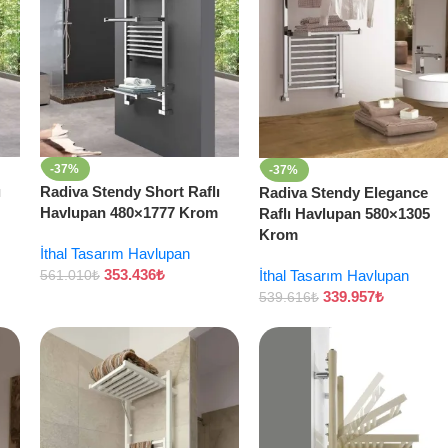
-37%
-37%
ı
Radiva Stendy Short Raflı
Radiva Stendy Elegance
Havlupan 480×1777 Krom
Raflı Havlupan 580×1305
Krom
İthal Tasarım Havlupan
353.436
₺
İthal Tasarım Havlupan
561.010
₺
339.957
₺
539.616
₺