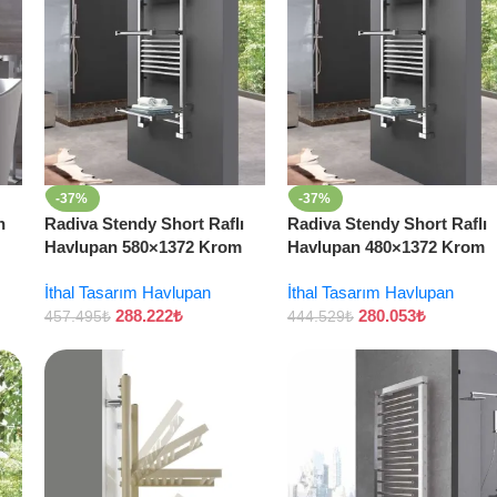
-37%
-37%
n
Radiva Stendy Short Raflı
Radiva Stendy Short Raflı
Havlupan 580×1372 Krom
Havlupan 480×1372 Krom
İthal Tasarım Havlupan
İthal Tasarım Havlupan
288.222
₺
280.053
₺
457.495
₺
444.529
₺