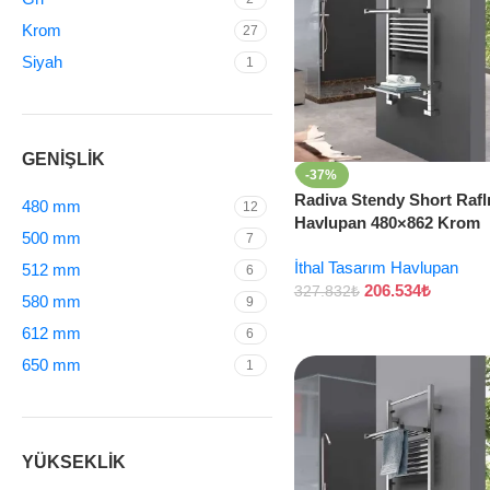
Krom
27
Siyah
1
GENİŞLİK
-37%
Radiva Stendy Short Rafl
480 mm
12
Havlupan 480×862 Krom
500 mm
7
İthal Tasarım Havlupan
512 mm
6
206.534
₺
327.832
₺
580 mm
9
612 mm
6
650 mm
1
YÜKSEKLİK