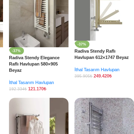
-37%
Radiva Stendy Raflı
-37%
Havlupan 612×1747 Beyaz
Radiva Stendy Elegance
Raflı Havlupan 580×905
İthal Tasarım Havlupan
Beyaz
249.420
₺
395.905
₺
İthal Tasarım Havlupan
121.170
₺
192.334
₺