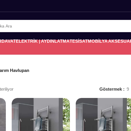
RDAVAT
ELEKTRİK | AYDINLATMA
TESİSAT
MOBİLYA AKSESUA
sarım Havlupan
eriliyor
Göstermek
9