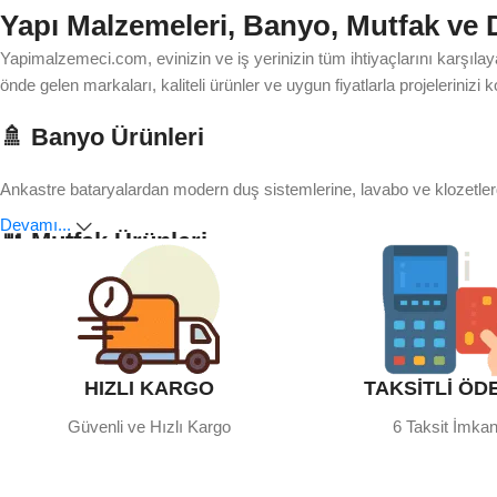
Yapı Malzemeleri, Banyo, Mutfak ve
Yapimalzemeci.com, evinizin ve iş yerinizin tüm ihtiyaçlarını karşıla
önde gelen markaları, kaliteli ürünler ve uygun fiyatlarla projeleriniz
🚿 Banyo Ürünleri
Ankastre bataryalardan modern duş sistemlerine, lavabo ve klozetle
Devamı...
🍴 Mutfak Ürünleri
Mutfakta hem pratik çözümler hem de şık tasarımlar arıyorsanız doğru
🌿 Ev ve Bahçe
HIZLI KARGO
TAKSİTLİ ÖD
Yaşam alanlarınızı güzelleştiren mobilya, dekorasyon ve bahçe ürün
Güvenli ve Hızlı Kargo
6 Taksit İmkan
🧱 Yapı Malzemeleri