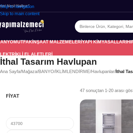
 Yeni Nesil Nalbur "
Skip to navigation
Skip to main content
BANYO
MUTFAK
İNŞAAT MALZEMELERİ
YAPI KİMYASALLARI
HI
LEKTRİKLİ EL ALETLERİ
İthal Tasarım Havlupan
Ana Sayfa
/
Mağaza
/
BANYO
/
İKLİMLENDİRME
/
Havlupanlar
/
İthal Ta
47 sonuçtan 1-20 arası göst
FİYAT