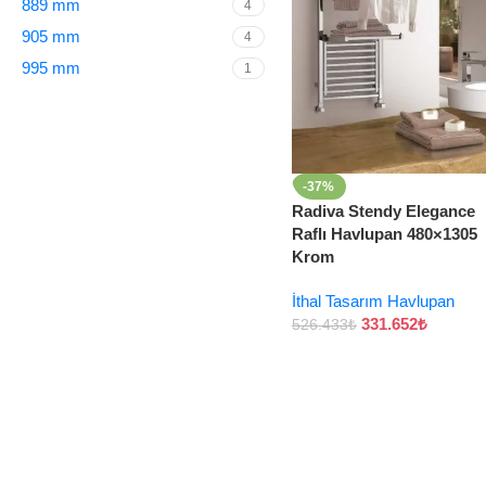
889 mm
4
905 mm
4
995 mm
1
-37%
Radiva Stendy Elegance
Raflı Havlupan 480×1305
Krom
İthal Tasarım Havlupan
331.652
₺
526.433
₺