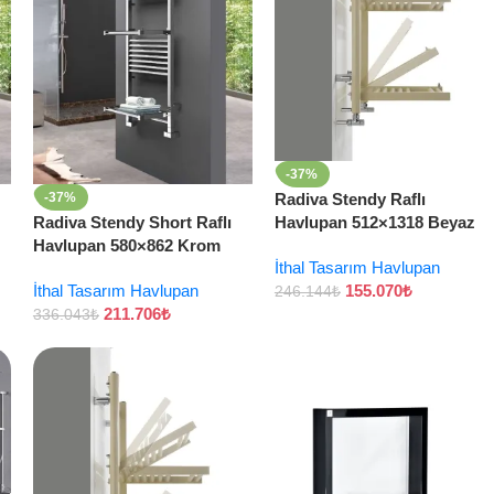
-37%
-37%
Radiva Stendy Raflı
Radiva Stendy Short Raflı
Havlupan 512×1318 Beyaz
Havlupan 580×862 Krom
İthal Tasarım Havlupan
İthal Tasarım Havlupan
155.070
₺
246.144
₺
211.706
₺
336.043
₺