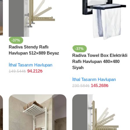
-37%
Radiva Stendy Raflı
-37%
Havlupan 512×889 Beyaz
Radiva Towel Box Elektrikli
Raflı Havlupan 480×480
İthal Tasarım Havlupan
Siyah
94.212
₺
149.544
₺
İthal Tasarım Havlupan
145.268
₺
230.584
₺