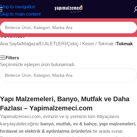
Skip to navigation
Skip to main content
Tokmak
Ana Sayfa
/
Mağaza
/
El ALETLERİ
/
Çekiç / Keser / Tokmak
/
Tokmak
Filters
Seçiminizle eşleşen ürün bulunamadı.
Yapı Malzemeleri, Banyo, Mutfak ve Daha
Fazlası – Yapimalzemeci.com
Yapimalzemeci.com, evinizin ve iş yerinizin tüm ihtiyaçlarını
karşılayabileceğiniz
banyo, mutfak, ev & bahçe, yapı malzemeleri,
hırdavat ve elektrik & aydınlatma ürünlerini
bir arada sunar.