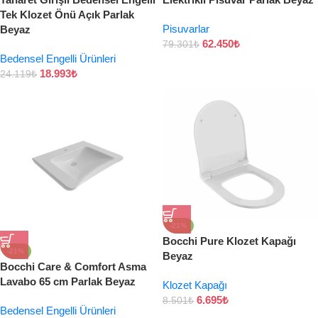
Tek Klozet Önü Açık Parlak
Pisuvarlar
Beyaz
62.450
₺
79.301
₺
Bedensel Engelli Ürünleri
18.993
₺
24.119
₺
-21%
Bocchi Pure Klozet Kapağı
-21%
Beyaz
Bocchi Care & Comfort Asma
Lavabo 65 cm Parlak Beyaz
Klozet Kapağı
6.695
₺
8.501
₺
Bedensel Engelli Ürünleri