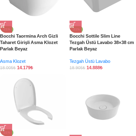
-21%
-21%
Bocchi Taormina Arch Gizli
Bocchi Sottile Slim Line
Taharet Girişli Asma Klozet
Tezgah Üstü Lavabo 38×38 cm
Parlak Beyaz
Parlak Beyaz
Asma Klozet
Tezgah Üstü Lavabo
14.179
₺
14.888
₺
18.005
₺
18.905
₺
-21%