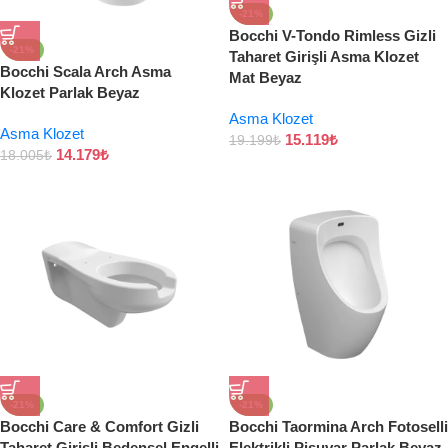
-21%
Bocchi V-Tondo Rimless Gizli
-21%
Taharet Girişli Asma Klozet
Bocchi Scala Arch Asma
Mat Beyaz
Klozet Parlak Beyaz
Asma Klozet
Asma Klozet
15.119
₺
19.199
₺
14.179
₺
18.005
₺
-21%
-21%
Bocchi Care & Comfort Gizli
Bocchi Taormina Arch Fotoselli
Taharet Girişli Bedensel Engelli
Elektrikli Pisuvar Parlak Beyaz