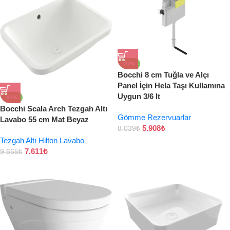
-27%
Bocchi 8 cm Tuğla ve Alçı
Panel İçin Hela Taşı Kullamına
Uygun 3/6 lt
-21%
Bocchi Scala Arch Tezgah Altı
Gömme Rezervuarlar
Lavabo 55 cm Mat Beyaz
5.908
₺
8.039
₺
Tezgah Altı Hilton Lavabo
7.611
₺
9.665
₺