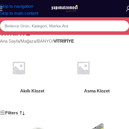
Skip to navigation
Skip to main content
VİTRİFİYE
Ana Sayfa
/
Mağaza
/
BANYO
/
VİTRİFİYE
Akıllı Klozet
Asma Klozet
Filters