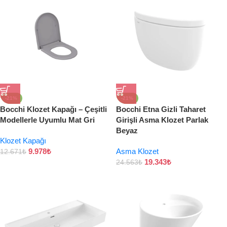
-21%
-21%
Bocchi Klozet Kapağı – Çeşitli
Bocchi Etna Gizli Taharet
Modellerle Uyumlu Mat Gri
Girişli Asma Klozet Parlak
Beyaz
Klozet Kapağı
9.978
₺
Asma Klozet
12.671
₺
19.343
₺
24.563
₺