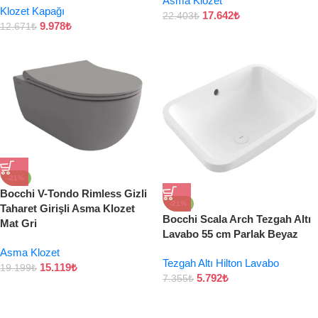
Asma Klozet
Klozet Kapağı
17.642
₺
22.403
₺
9.978
₺
12.671
₺
-21%
Bocchi V-Tondo Rimless Gizli
-21%
Taharet Girişli Asma Klozet
Bocchi Scala Arch Tezgah Altı
Mat Gri
Lavabo 55 cm Parlak Beyaz
Asma Klozet
Tezgah Altı Hilton Lavabo
15.119
₺
19.199
₺
5.792
₺
7.355
₺