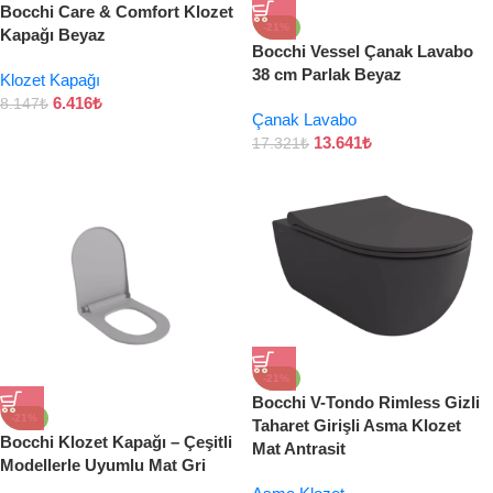
Bocchi Care & Comfort Klozet
-21%
Kapağı Beyaz
Bocchi Vessel Çanak Lavabo
38 cm Parlak Beyaz
Klozet Kapağı
6.416
₺
8.147
₺
Çanak Lavabo
13.641
₺
17.321
₺
-21%
Bocchi V-Tondo Rimless Gizli
-21%
Taharet Girişli Asma Klozet
Bocchi Klozet Kapağı – Çeşitli
Mat Antrasit
Modellerle Uyumlu Mat Gri