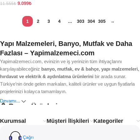
9.099
₺
11.555
₺
1
2
3
4
…
303
304
305
→
Yapı Malzemeleri, Banyo, Mutfak ve Daha
Fazlası – Yapimalzemeci.com
Yapimalzemeci.com, evinizin ve iş yerinizin tüm ihtiyaçlarını
karşılayabileceğiniz
banyo, mutfak, ev & bahçe, yapı malzemeleri,
hırdavat ve elektrik & aydınlatma ürünlerini
bir arada sunar.
Türkiye’nin önde gelen markaları, kaliteli ürünler ve uygun fiyatlarla
projelerinizi kolayca tamamlayın.
Devamı...
🚿 Banyo Ürünleri
Kurumsal
Müşteri İlişkileri
Kategoriler
Ankastre bataryalardan modern duş sistemlerine, lavabo ve
klozetlerden banyo aksesuarlarına kadar aradığınız her şey burada.
Estetik, dayanıklılık ve işlevsellik
ile banyonuzu yenileyin.
Çağrı