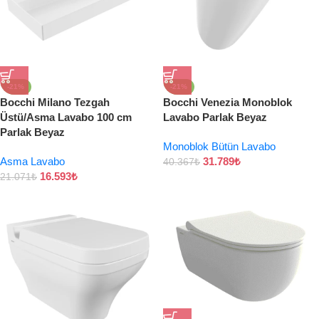
-21%
-21%
Bocchi Milano Tezgah
Bocchi Venezia Monoblok
Üstü/Asma Lavabo 100 cm
Lavabo Parlak Beyaz
Parlak Beyaz
Monoblok Bütün Lavabo
Asma Lavabo
31.789
₺
40.367
₺
16.593
₺
21.071
₺