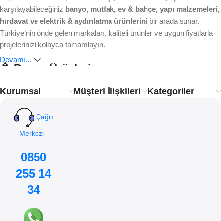
karşılayabileceğiniz
banyo, mutfak, ev & bahçe, yapı malzemeleri,
hırdavat ve elektrik & aydınlatma ürünlerini
bir arada sunar.
Türkiye’nin önde gelen markaları, kaliteli ürünler ve uygun fiyatlarla
projelerinizi kolayca tamamlayın.
Devamı...
🚿 Banyo Ürünleri
Kurumsal
Müşteri İlişkileri
Kategoriler
Ankastre bataryalardan modern duş sistemlerine, lavabo ve
klozetlerden banyo aksesuarlarına kadar aradığınız her şey burada.
Estetik, dayanıklılık ve işlevsellik
ile banyonuzu yenileyin.
Çağrı
Merkezi
🍴 Mutfak Ürünleri
0850
Mutfakta hem pratik çözümler hem de şık tasarımlar arıyorsanız
255 14
doğru adrestesiniz. Eviye, mutfak bataryası ve aksesuar çeşitleriyle
mutfağınıza konfor katın.
34
🌿 Ev ve Bahçe