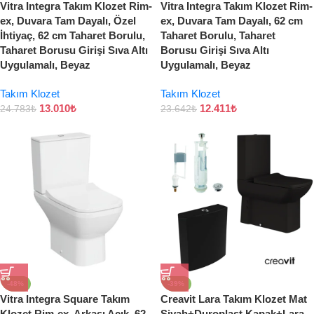
Vitra Integra Takım Klozet Rim-
Vitra Integra Takım Klozet Rim-
ex, Duvara Tam Dayalı, Özel
ex, Duvara Tam Dayalı, 62 cm
İhtiyaç, 62 cm Taharet Borulu,
Taharet Borulu, Taharet
Taharet Borusu Girişi Sıva Altı
Borusu Girişi Sıva Altı
Uygulamalı, Beyaz
Uygulamalı, Beyaz
Takım Klozet
Takım Klozet
13.010
₺
12.411
₺
24.783
₺
23.642
₺
-48%
-39%
Vitra Integra Square Takım
Creavit Lara Takım Klozet Mat
Klozet Rim-ex, Arkası Açık, 62
Siyah+Duroplast Kapak+Lara