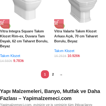
-33%
-33%
Vitra Integra Square Takım
Vitra Valarte Takım Klozet
Klozet Rim-ex, Duvara Tam
Arkası Açık, 70 cm Taharet
Dayalı, 62 cm Taharet Borulu,
Borulu, Beyaz
Beyaz
Takım Klozet
Takım Klozet
10.926
₺
16.261
₺
9.783
₺
14.560
₺
1
2
→
Yapı Malzemeleri, Banyo, Mutfak ve Daha
Fazlası – Yapimalzemeci.com
Yapimalzemeci.com, evinizin ve iş yerinizin tüm ihtiyaçlarını