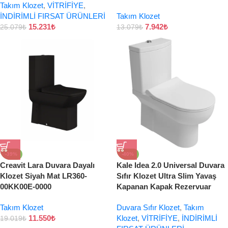
Takım Klozet
,
VİTRİFİYE
,
İNDİRİMLİ FIRSAT ÜRÜNLERİ
Takım Klozet
15.231
₺
7.942
₺
25.079
₺
13.079
₺
-39%
-40%
Creavit Lara Duvara Dayalı
Kale Idea 2.0 Universal Duvara
Klozet Siyah Mat LR360-
Sıfır Klozet Ultra Slim Yavaş
00KK00E-0000
Kapanan Kapak Rezervuar
Takım Klozet
Duvara Sıfır Klozet
,
Takım
11.550
₺
Klozet
,
VİTRİFİYE
,
İNDİRİMLİ
19.019
₺