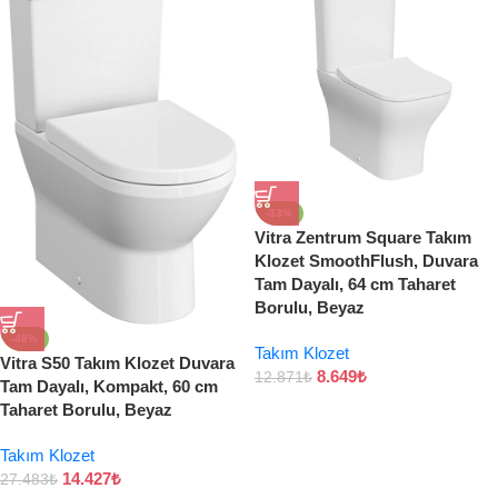
-33%
Vitra Zentrum Square Takım
Klozet SmoothFlush, Duvara
Tam Dayalı, 64 cm Taharet
Borulu, Beyaz
-48%
Takım Klozet
Vitra S50 Takım Klozet Duvara
8.649
₺
12.871
₺
Tam Dayalı, Kompakt, 60 cm
Taharet Borulu, Beyaz
Takım Klozet
14.427
₺
27.483
₺