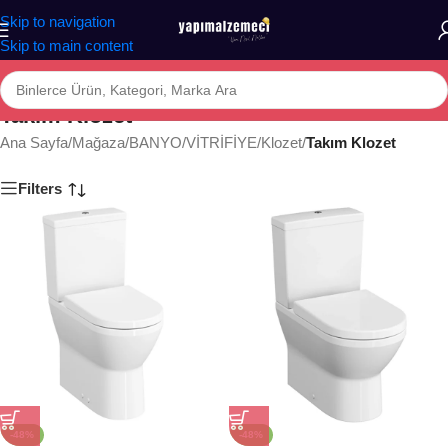
Skip to navigation
Skip to main content
Takım Klozet
Ana Sayfa
/
Mağaza
/
BANYO
/
VİTRİFİYE
/
Klozet
/
Takım Klozet
Filters
-48%
-48%