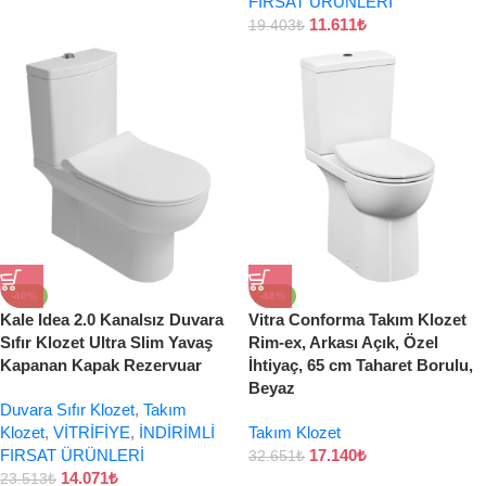
FIRSAT ÜRÜNLERİ
11.611
₺
19.403
₺
-40%
-48%
Kale Idea 2.0 Kanalsız Duvara
Vitra Conforma Takım Klozet
Sıfır Klozet Ultra Slim Yavaş
Rim-ex, Arkası Açık, Özel
Kapanan Kapak Rezervuar
İhtiyaç, 65 cm Taharet Borulu,
Beyaz
Duvara Sıfır Klozet
,
Takım
Klozet
,
VİTRİFİYE
,
İNDİRİMLİ
Takım Klozet
FIRSAT ÜRÜNLERİ
17.140
₺
32.651
₺
14.071
₺
23.513
₺