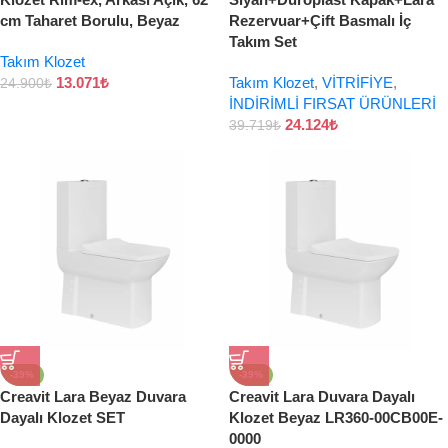
cm Taharet Borulu, Beyaz
Rezervuar+Çift Basmalı İç
Takım Set
Takım Klozet
13.071
₺
Takım Klozet
,
VİTRİFİYE
,
24.900
₺
İNDİRİMLİ FIRSAT ÜRÜNLERİ
24.124
₺
39.719
₺
-39%
-39%
Creavit Lara Beyaz Duvara
Creavit Lara Duvara Dayalı
Dayalı Klozet SET
Klozet Beyaz LR360-00CB00E-
0000