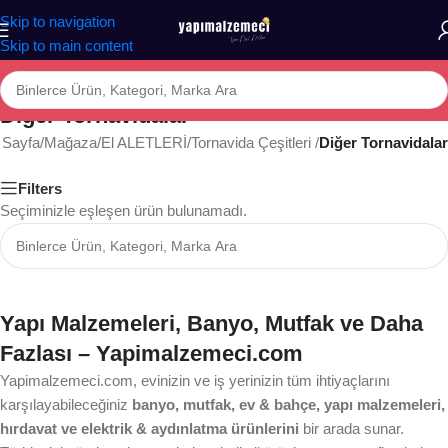
Skip to navigation
Skip to main content
Diğer Tornavidalar
 Sayfa
/
Mağaza
/
El ALETLERİ
/
Tornavida Çeşitleri
/
Diğer Tornavidalar
Filters
Seçiminizle eşleşen ürün bulunamadı.
Yapı Malzemeleri, Banyo, Mutfak ve Daha
Fazlası – Yapimalzemeci.com
Yapimalzemeci.com, evinizin ve iş yerinizin tüm ihtiyaçlarını
karşılayabileceğiniz
banyo, mutfak, ev & bahçe, yapı malzemeleri,
hırdavat ve elektrik & aydınlatma ürünlerini
bir arada sunar.