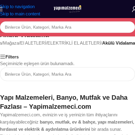
Skip to navigation
Skip to main content
Akülü Vidalama
a
/
Mağaza
/
El ALETLERİ
/
ELEKTRİKLİ EL ALETLERİ
/
Akülü Vidalama
Filters
Seçiminizle eşleşen ürün bulunamadı.
Yapı Malzemeleri, Banyo, Mutfak ve Daha
Fazlası – Yapimalzemeci.com
Yapimalzemeci.com, evinizin ve iş yerinizin tüm ihtiyaçlarını
karşılayabileceğiniz
banyo, mutfak, ev & bahçe, yapı malzemeleri,
hırdavat ve elektrik & aydınlatma ürünlerini
bir arada sunar.