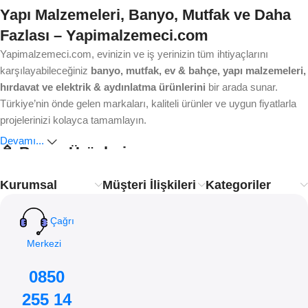
Yapı Malzemeleri, Banyo, Mutfak ve Daha
Fazlası – Yapimalzemeci.com
Yapimalzemeci.com, evinizin ve iş yerinizin tüm ihtiyaçlarını
karşılayabileceğiniz
banyo, mutfak, ev & bahçe, yapı malzemeleri,
hırdavat ve elektrik & aydınlatma ürünlerini
bir arada sunar.
Türkiye’nin önde gelen markaları, kaliteli ürünler ve uygun fiyatlarla
projelerinizi kolayca tamamlayın.
Devamı...
🚿 Banyo Ürünleri
Kurumsal
Müşteri İlişkileri
Kategoriler
Ankastre bataryalardan modern duş sistemlerine, lavabo ve
klozetlerden banyo aksesuarlarına kadar aradığınız her şey burada.
Estetik, dayanıklılık ve işlevsellik
ile banyonuzu yenileyin.
Çağrı
Merkezi
🍴 Mutfak Ürünleri
0850
Mutfakta hem pratik çözümler hem de şık tasarımlar arıyorsanız
255 14
doğru adrestesiniz. Eviye, mutfak bataryası ve aksesuar çeşitleriyle