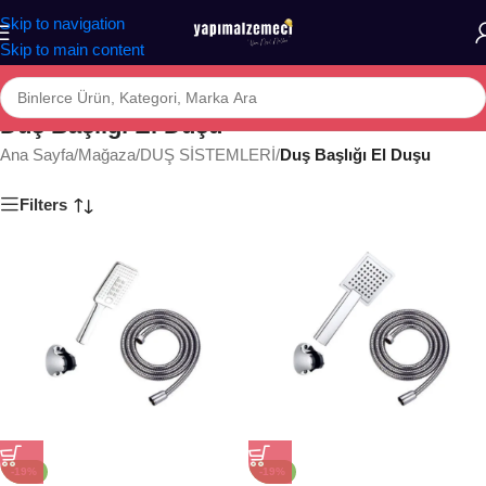
Skip to navigation
Skip to main content
Duş Başlığı El Duşu
Ana Sayfa
/
Mağaza
/
DUŞ SİSTEMLERİ
/
Duş Başlığı El Duşu
Filters
-19%
-19%