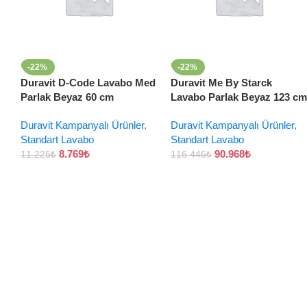
-22%
-22%
Duravit D-Code Lavabo Med
Duravit Me By Starck
Parlak Beyaz 60 cm
Lavabo Parlak Beyaz 123 cm
Duravit Kampanyalı Ürünler
,
Duravit Kampanyalı Ürünler
,
Standart Lavabo
Standart Lavabo
8.769
₺
90.968
₺
11.225
₺
116.446
₺