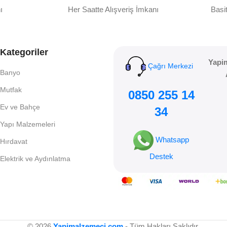
ı
Her Saatte Alışveriş İmkanı
Basit
ndan şarttır.
Tesisat ürünleri, yalıtım malzemeleri ve bağlantı elem
Kategoriler
Yapi
Çağrı Merkezi
Banyo
Mutfak
0850 255 14
ni tek çatı altında buluşturuyoruz. El aletlerinden bağlantı parçalarına 
Ev ve Bahçe
34
Yapı Malzemeleri
Whatsapp
Hırdavat
am alanlarınızı hem güvenli hem de estetik hale getirin. LED aydınla
Destek
Elektrik ve Aydınlatma
ı.
© 2026
Yapimalzemeci.com
- Tüm Hakları Saklıdır.