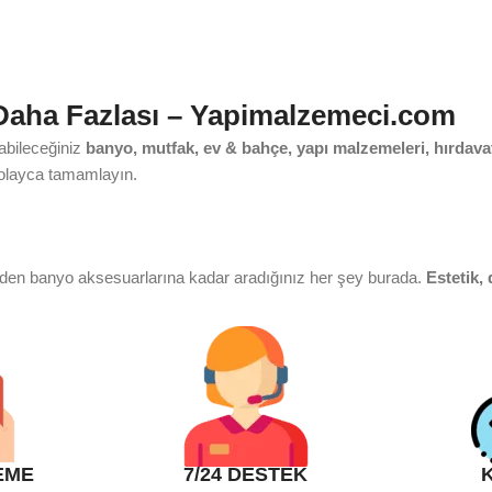
 Daha Fazlası – Yapimalzemeci.com
yabileceğiniz
banyo, mutfak, ev & bahçe, yapı malzemeleri, hırdavat
i kolayca tamamlayın.
rden banyo aksesuarlarına kadar aradığınız her şey burada.
Estetik, 
 adrestesiniz. Eviye, mutfak bataryası ve aksesuar çeşitleriyle mutf
EME
7/24 DESTEK
leriyle evinizde konforlu bir atmosfer yaratın. Bahçe bakımından iç