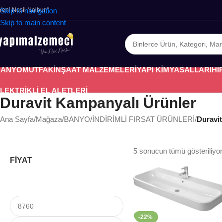
 Yeni Nesil Nalbur "
Skip to navigation
Skip to main content
BANYO
MUTFAK
İNŞAAT MALZEMELERİ
YAPI KİMYASALLARI
HI
LEKTRİKLİ EL ALETLERİ
Duravit Kampanyalı Ürünler
Ana Sayfa
/
Mağaza
/
BANYO
/
İNDİRİMLİ FIRSAT ÜRÜNLERİ
/
Duravi
5 sonucun tümü gösteriliyo
FİYAT
-22%