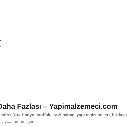
o
–
 Daha Fazlası – Yapimalzemeci.com
yabileceğiniz
banyo, mutfak, ev & bahçe, yapı malzemeleri, hırdavat
i kolayca tamamlayın.