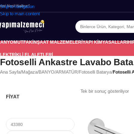
 Yeni Nesil Nalbur "
Skip to navigation
Skip to main content
BANYO
MUTFAK
İNŞAAT MALZEMELERİ
YAPI KİMYASALLARI
HI
LEKTRİKLİ EL ALETLERİ
Fotoselli Ankastre Lavabo Bata
Ana Sayfa
/
Mağaza
/
BANYO
/
ARMATÜR
/
Fotoselli Batarya
/
Fotoselli
Tek bir sonuç gösteriliyor
FİYAT