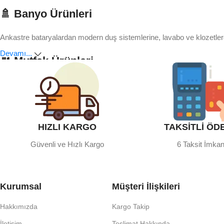
🚿 Banyo Ürünleri
Ankastre bataryalardan modern duş sistemlerine, lavabo ve klozetle
Devamı...
🍴 Mutfak Ürünleri
Mutfakta hem pratik çözümler hem de şık tasarımlar arıyorsanız doğru
🌿 Ev ve Bahçe
HIZLI KARGO
TAKSİTLİ ÖD
Yaşam alanlarınızı güzelleştiren mobilya, dekorasyon ve bahçe ürün
Güvenli ve Hızlı Kargo
6 Taksit İmkan
🧱 Yapı Malzemeleri
Her projede kaliteli malzeme kullanmak güvenlik ve dayanıklılık açısı
Kurumsal
Müşteri İlişkileri
sunuyoruz.
Hakkımızda
Kargo Takip
🔧 Hırdavat
İletişim
Teslimat Hakkında