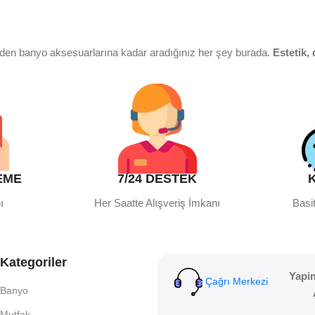
rden banyo aksesuarlarına kadar aradığınız her şey burada.
Estetik, 
 adrestesiniz. Eviye, mutfak bataryası ve aksesuar çeşitleriyle mutf
EME
7/24 DESTEK
leriyle evinizde konforlu bir atmosfer yaratın. Bahçe bakımından iç
ı
Her Saatte Alışveriş İmkanı
Basit
ndan şarttır.
Tesisat ürünleri, yalıtım malzemeleri ve bağlantı elem
Kategoriler
Yapi
Çağrı Merkezi
Banyo
Mutfak