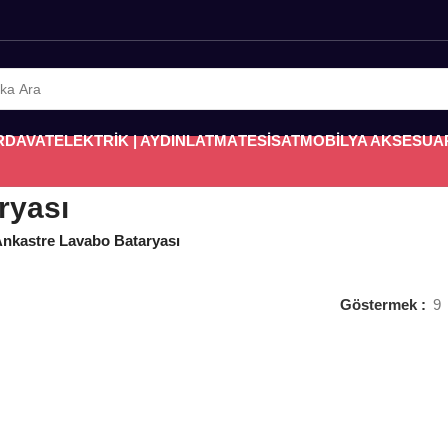
RDAVAT
ELEKTRİK | AYDINLATMA
TESİSAT
MOBİLYA AKSESUA
ryası
 Ankastre Lavabo Bataryası
Göstermek
9