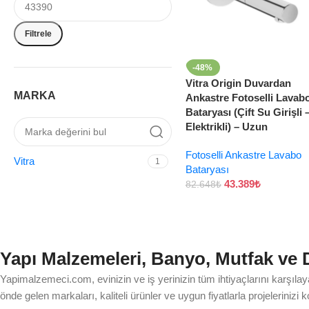
Filtrele
-48%
Vitra Origin Duvardan
MARKA
Ankastre Fotoselli Lavab
Bataryası (Çift Su Girişli 
Elektrikli) – Uzun
Fotoselli Ankastre Lavabo
Vitra
1
Bataryası
43.389
₺
82.648
₺
Yapı Malzemeleri, Banyo, Mutfak ve
Yapimalzemeci.com, evinizin ve iş yerinizin tüm ihtiyaçlarını karşıla
önde gelen markaları, kaliteli ürünler ve uygun fiyatlarla projeleriniz