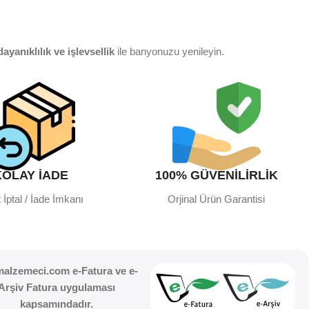
dayanıklılık ve işlevsellik
ile banyonuzu yenileyin.
ağınıza konfor katın.
KOLAY İADE
100% GÜVENİLİRLİK
 mekân dekorasyonuna kadar yüzlerce ürün seçeneğini keşfedin.
 İptal / İade İmkanı
Orjinal Ürün Garantisi
anları
gibi pek çok yapı malzemesi ile ihtiyaçlarınıza çözüm
malzemeci.com e-Fatura ve e-
Arşiv Fatura uygulaması
kapsamındadır.