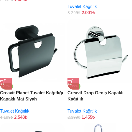
Tuvalet Kağıtlık
2.001
₺
3.299
₺
-39%
-39%
Creavit Planet Tuvalet Kağıtlığı
Creavit Drop Geniş Kapaklı
Kapaklı Mat Siyah
Kağıtlık
Tuvalet Kağıtlık
Tuvalet Kağıtlık
2.548
₺
1.455
₺
4.199
₺
2.399
₺