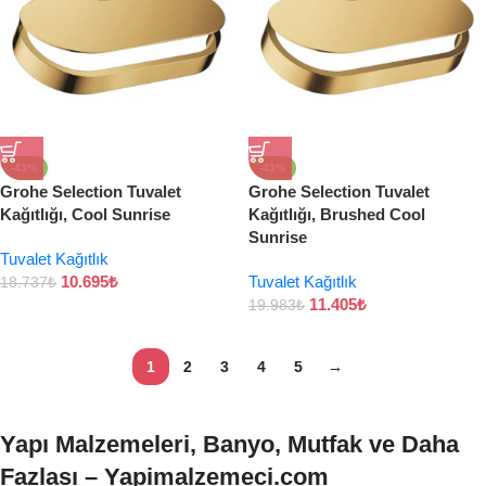
-43%
-43%
Grohe Selection Tuvalet
Grohe Selection Tuvalet
Kağıtlığı, Cool Sunrise
Kağıtlığı, Brushed Cool
Sunrise
Tuvalet Kağıtlık
10.695
₺
Tuvalet Kağıtlık
18.737
₺
11.405
₺
19.983
₺
1
2
3
4
5
→
Yapı Malzemeleri, Banyo, Mutfak ve Daha
Fazlası – Yapimalzemeci.com