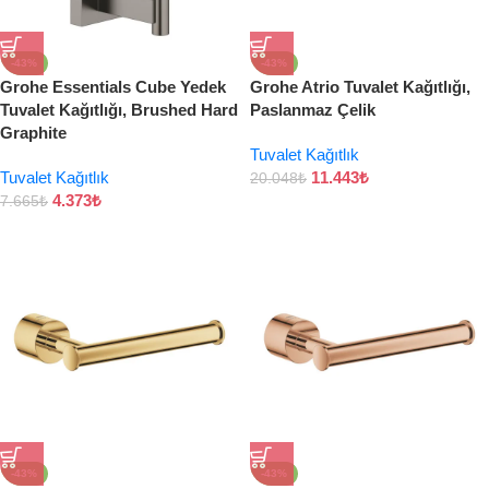
-43%
-43%
Grohe Essentials Cube Yedek
Grohe Atrio Tuvalet Kağıtlığı,
Tuvalet Kağıtlığı, Brushed Hard
Paslanmaz Çelik
Graphite
Tuvalet Kağıtlık
Tuvalet Kağıtlık
11.443
₺
20.048
₺
4.373
₺
7.665
₺
-43%
-43%