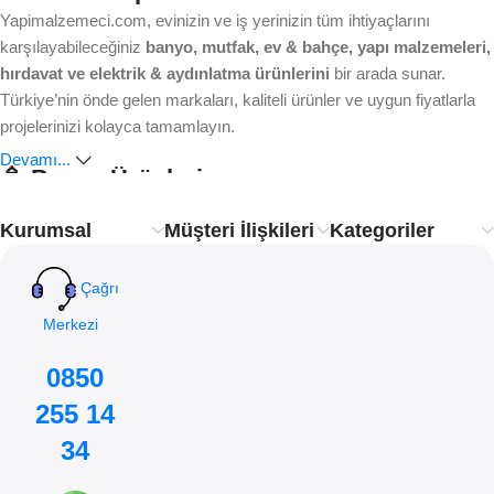
Yapimalzemeci.com, evinizin ve iş yerinizin tüm ihtiyaçlarını
karşılayabileceğiniz
banyo, mutfak, ev & bahçe, yapı malzemeleri,
hırdavat ve elektrik & aydınlatma ürünlerini
bir arada sunar.
Türkiye’nin önde gelen markaları, kaliteli ürünler ve uygun fiyatlarla
projelerinizi kolayca tamamlayın.
Devamı...
🚿 Banyo Ürünleri
Kurumsal
Müşteri İlişkileri
Kategoriler
Ankastre bataryalardan modern duş sistemlerine, lavabo ve
klozetlerden banyo aksesuarlarına kadar aradığınız her şey burada.
Estetik, dayanıklılık ve işlevsellik
ile banyonuzu yenileyin.
Çağrı
Merkezi
🍴 Mutfak Ürünleri
0850
Mutfakta hem pratik çözümler hem de şık tasarımlar arıyorsanız
255 14
doğru adrestesiniz. Eviye, mutfak bataryası ve aksesuar çeşitleriyle
mutfağınıza konfor katın.
34
🌿 Ev ve Bahçe