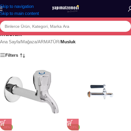
Skip to navigation
Skip to main content
Musluk
Ana Sayfa
/
Mağaza
/
ARMATÜR
/
Musluk
Filters
-38%
-19%