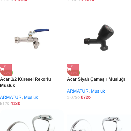
-20%
-19%
Acar 1/2 Küresel Rekorlu
Acar Siyah Çamaşır Musluğı
Musluk
ARMATÜR
,
Musluk
ARMATÜR
,
Musluk
872
₺
1.079
₺
412
₺
512
₺