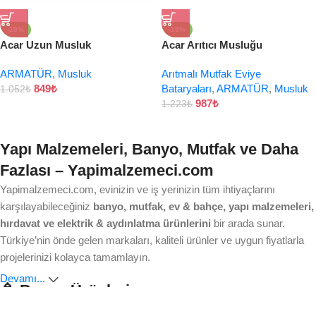
-19%
-19%
Acar Uzun Musluk
Acar Arıtıcı Musluğu
ARMATÜR
,
Musluk
Arıtmalı Mutfak Eviye
849
₺
Bataryaları
,
ARMATÜR
,
Musluk
1.052
₺
987
₺
1.223
₺
Yapı Malzemeleri, Banyo, Mutfak ve Daha
Fazlası – Yapimalzemeci.com
Yapimalzemeci.com, evinizin ve iş yerinizin tüm ihtiyaçlarını
karşılayabileceğiniz
banyo, mutfak, ev & bahçe, yapı malzemeleri,
hırdavat ve elektrik & aydınlatma ürünlerini
bir arada sunar.
Türkiye’nin önde gelen markaları, kaliteli ürünler ve uygun fiyatlarla
projelerinizi kolayca tamamlayın.
Devamı...
🚿 Banyo Ürünleri