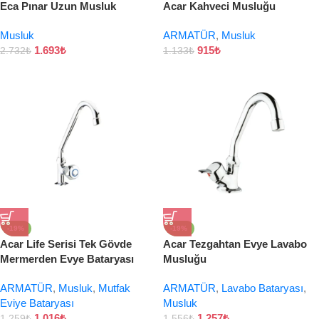
Eca Pınar Uzun Musluk
Acar Kahveci Musluğu
Musluk
ARMATÜR
,
Musluk
1.693
₺
915
₺
2.732
₺
1.133
₺
-19%
-19%
Acar Life Serisi Tek Gövde
Acar Tezgahtan Evye Lavabo
Mermerden Evye Bataryası
Musluğu
ARMATÜR
,
Musluk
,
Mutfak
ARMATÜR
,
Lavabo Bataryası
,
Eviye Bataryası
Musluk
1.016
₺
1.257
₺
1.259
₺
1.556
₺