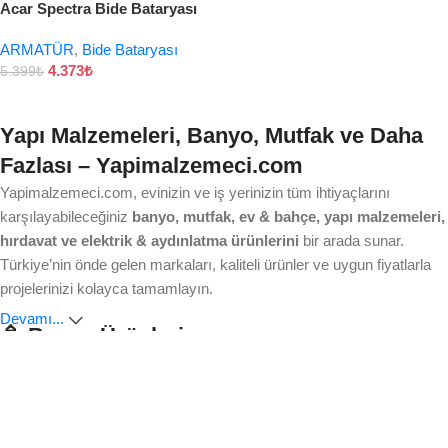
Acar Spectra Bide Bataryası
ARMATÜR
,
Bide Bataryası
4.373
₺
5.399
₺
Yapı Malzemeleri, Banyo, Mutfak ve Daha
Fazlası – Yapimalzemeci.com
Yapimalzemeci.com, evinizin ve iş yerinizin tüm ihtiyaçlarını
karşılayabileceğiniz
banyo, mutfak, ev & bahçe, yapı malzemeleri,
hırdavat ve elektrik & aydınlatma ürünlerini
bir arada sunar.
Türkiye’nin önde gelen markaları, kaliteli ürünler ve uygun fiyatlarla
projelerinizi kolayca tamamlayın.
Devamı...
🚿 Banyo Ürünleri
Ankastre bataryalardan modern duş sistemlerine, lavabo ve
klozetlerden banyo aksesuarlarına kadar aradığınız her şey burada.
Estetik, dayanıklılık ve işlevsellik
ile banyonuzu yenileyin.