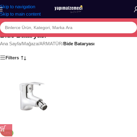
Skip to navigation
Skip to main content
Bide Bataryası
Ana Sayfa
/
Mağaza
/
ARMATÜR
/
Bide Bataryası
Filters
-19%