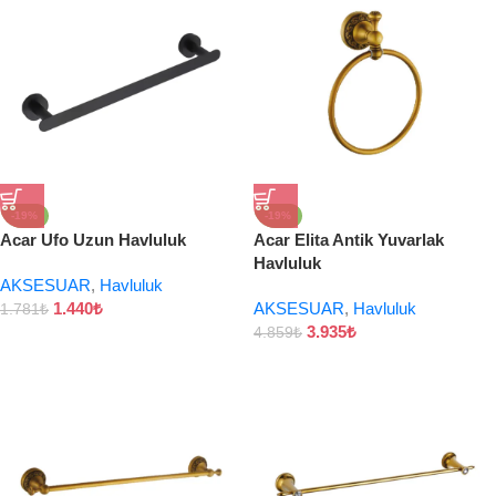
-19%
-19%
Acar Ufo Uzun Havluluk
Acar Elita Antik Yuvarlak
Havluluk
AKSESUAR
,
Havluluk
1.440
₺
AKSESUAR
,
Havluluk
1.781
₺
3.935
₺
4.859
₺