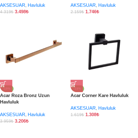
AKSESUAR
,
Havluluk
AKSESUAR
,
Havluluk
3.498
₺
1.746
₺
4.319
₺
2.159
₺
-19%
-19%
Acar Roza Bronz Uzun
Acar Corner Kare Havluluk
Havluluk
AKSESUAR
,
Havluluk
AKSESUAR
,
Havluluk
1.308
₺
1.619
₺
3.206
₺
3.959
₺