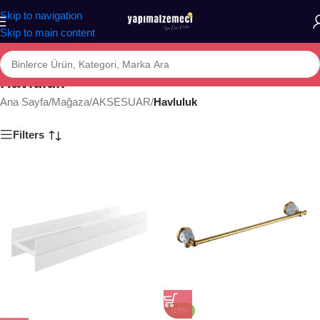
Skip to navigation
Skip to main content
Havluluk
Ana Sayfa
/
Mağaza
/
AKSESUAR
/
Havluluk
Filters
-19%