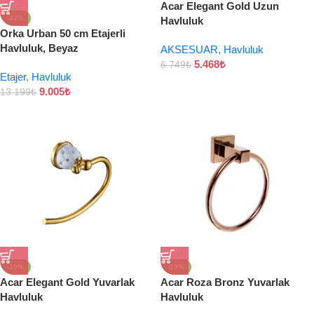
Acar Elegant Gold Uzun
-32%
Havluluk
Orka Urban 50 cm Etajerli
Havluluk, Beyaz
AKSESUAR
,
Havluluk
5.468
₺
6.749
₺
Etajer
,
Havluluk
9.005
₺
13.199
₺
-19%
-19%
Acar Elegant Gold Yuvarlak
Acar Roza Bronz Yuvarlak
Havluluk
Havluluk