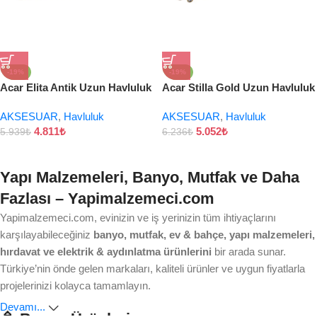
-19%
-19%
Acar Elita Antik Uzun Havluluk
Acar Stilla Gold Uzun Havluluk
AKSESUAR
,
Havluluk
AKSESUAR
,
Havluluk
4.811
₺
5.052
₺
5.939
₺
6.236
₺
Yapı Malzemeleri, Banyo, Mutfak ve Daha
Fazlası – Yapimalzemeci.com
Yapimalzemeci.com, evinizin ve iş yerinizin tüm ihtiyaçlarını
karşılayabileceğiniz
banyo, mutfak, ev & bahçe, yapı malzemeleri,
hırdavat ve elektrik & aydınlatma ürünlerini
bir arada sunar.
Türkiye’nin önde gelen markaları, kaliteli ürünler ve uygun fiyatlarla
projelerinizi kolayca tamamlayın.
Devamı...