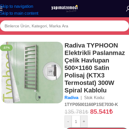
Skip to navigation
Skip to main content
a
/
Mağaza
/
BANYO
/
İKLİMLENDİRME
/
Havlupanlar
/
Elektrikli Havlupan
Radiva TYPHOON
-37%
Elektrikli Paslanmaz
Çelik Havlupan
500×1160 Satin
Polisaj (KTX3
Termostat) 300W
Spiral Kablolu
Radiva
| Stok Kodu:
1TYP05001160P1SE7030-K
85.541
₺
135.781
₺
-
+