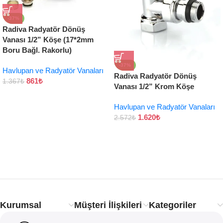
-37%
Radiva Radyatör Dönüş
Vanası 1/2” Köşe (17*2mm
Boru Bağl. Rakorlu)
-37%
Havlupan ve Radyatör Vanaları
Radiva Radyatör Dönüş
861
₺
1.367
₺
Vanası 1/2” Krom Köşe
Havlupan ve Radyatör Vanaları
1.620
₺
2.572
₺
Kurumsal
Müşteri İlişkileri
Kategoriler