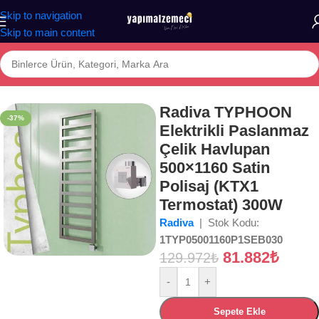
Skip to navigation
Skip to main content
a
/
Mağaza
/
BANYO
/
İKLİMLENDİRME
/
Havlupanlar
/
Elektrikli Havlupan
Radiva TYPHOON
-37%
Elektrikli Paslanmaz
Çelik Havlupan
500×1160 Satin
Polisaj (KTX1
Termostat) 300W
Radiva
| Stok Kodu:
1TYP05001160P1SEB030
81.882
₺
129.972
₺
-
+
Sepete Ekle