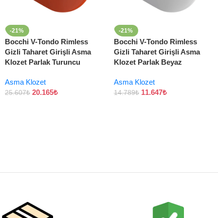
-21%
-21%
Bocchi V-Tondo Rimless
Bocchi V-Tondo Rimless
Gizli Taharet Girişli Asma
Gizli Taharet Girişli Asma
Klozet Parlak Turuncu
Klozet Parlak Beyaz
Asma Klozet
Asma Klozet
20.165
₺
11.647
₺
25.607
₺
14.789
₺