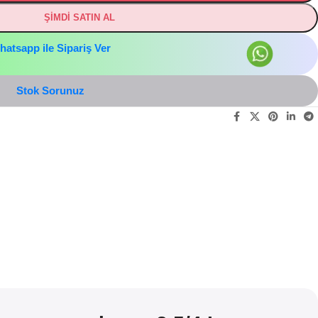
ŞİMDİ SATIN AL
hatsapp ile Sipariş Ver
Stok Sorunuz