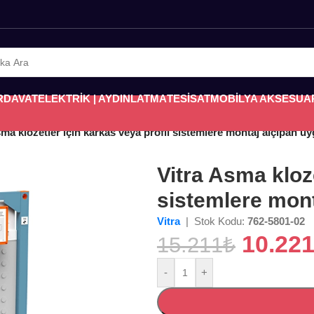
RDAVAT
ELEKTRİK | AYDINLATMA
TESİSAT
MOBİLYA AKSESUA
sma klozetler için karkas veya profil sistemlere montaj alçıpan uy
Vitra Asma kloze
sistemlere mont
Vitra
| Stok Kodu:
762-5801-02
10.22
15.211
₺
-
+