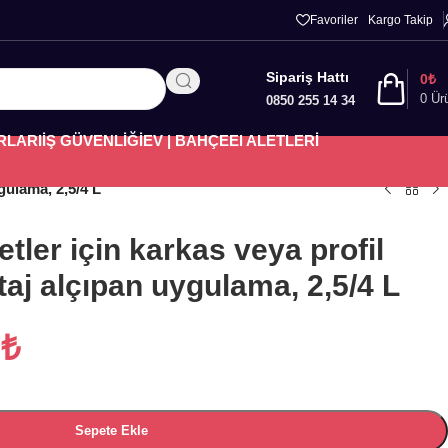
Favoriler
Kargo Takip
Sipariş Hattı
0
₺
0
Ür
0850 255 14 34
RLARI
İŞ GÜVENLİĞİ
EV | BAHÇE
El ALETLERİ
gulama, 2,5/4 L
tler için karkas veya profil
aj alçıpan uygulama, 2,5/4 L
1
₺
Sepete Ekle