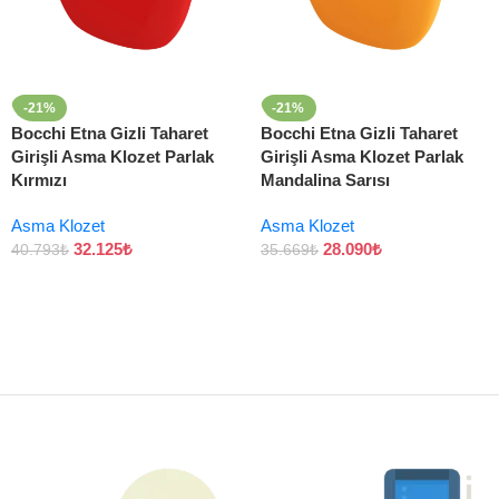
-21%
-21%
Bocchi Etna Gizli Taharet
Bocchi Etna Gizli Taharet
Girişli Asma Klozet Parlak
Girişli Asma Klozet Parlak
Kırmızı
Mandalina Sarısı
Asma Klozet
Asma Klozet
32.125
₺
28.090
₺
40.793
₺
35.669
₺