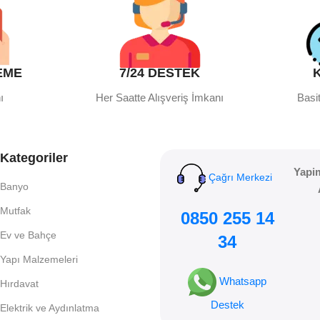
EME
7/24 DESTEK
ı
Her Saatte Alışveriş İmkanı
Basit
Kategoriler
Yapi
Çağrı Merkezi
Banyo
Mutfak
0850 255 14
Ev ve Bahçe
34
Yapı Malzemeleri
Whatsapp
Hırdavat
Destek
Elektrik ve Aydınlatma