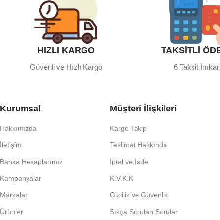
HIZLI KARGO
TAKSİTLİ ÖD
Güvenli ve Hızlı Kargo
6 Taksit İmkan
Kurumsal
Müşteri İlişkileri
Hakkımızda
Kargo Takip
İletişim
Teslimat Hakkında
Banka Hesaplarımız
İptal ve İade
Kampanyalar
K.V.K.K
Markalar
Gizlilik ve Güvenlik
Ürünler
Sıkça Sorulan Sorular