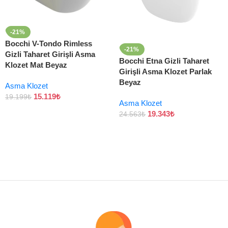
-21%
Bocchi V-Tondo Rimless
-21%
Gizli Taharet Girişli Asma
Bocchi Etna Gizli Taharet
Klozet Mat Beyaz
Girişli Asma Klozet Parlak
Beyaz
Asma Klozet
15.119
₺
19.199
₺
Asma Klozet
19.343
₺
24.563
₺