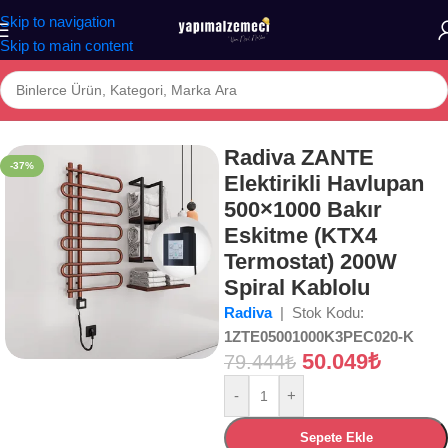
Skip to navigation
Skip to main content
a
/
Mağaza
/
BANYO
/
İKLİMLENDİRME
/
Havlupanlar
/
Elektrikli Havlupan
Radiva ZANTE
-37%
Elektirikli Havlupan
500×1000 Bakır
Eskitme (KTX4
Termostat) 200W
Spiral Kablolu
Radiva
| Stok Kodu:
1ZTE05001000K3PEC020-K
50.049
₺
79.444
₺
-
+
Sepete Ekle