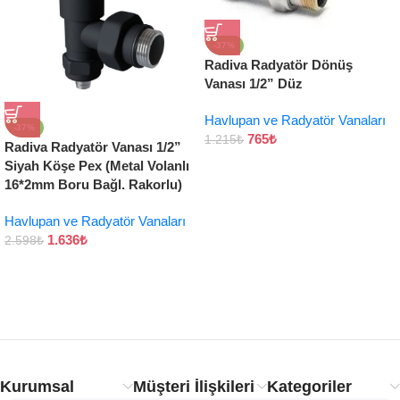
-37%
Radiva Radyatör Dönüş
Vanası 1/2” Düz
Havlupan ve Radyatör Vanaları
-37%
765
₺
1.215
₺
Radiva Radyatör Vanası 1/2”
Siyah Köşe Pex (Metal Volanlı
16*2mm Boru Bağl. Rakorlu)
Havlupan ve Radyatör Vanaları
1.636
₺
2.598
₺
Kurumsal
Müşteri İlişkileri
Kategoriler