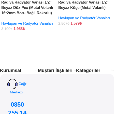
Radiva Radyatör Vanası 1/2”
Radiva Radyatör Vanası 1/2”
Beyaz Düz Pex (Metal Volanlı
Beyaz Köşe (Metal Volanlı)
16*2mm Boru Bağl. Rakorlu)
Havlupan ve Radyatör Vanaları
Havlupan ve Radyatör Vanaları
1.579
₺
2.507
₺
1.953
₺
3.100
₺
Kurumsal
Müşteri İlişkileri
Kategoriler
Çağrı
Merkezi
0850
255 14