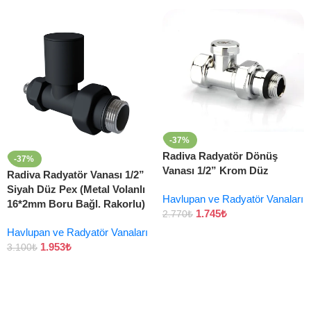
-37%
Radiva Radyatör Dönüş
-37%
Vanası 1/2” Krom Düz
Radiva Radyatör Vanası 1/2”
Siyah Düz Pex (Metal Volanlı
Havlupan ve Radyatör Vanaları
16*2mm Boru Bağl. Rakorlu)
1.745
₺
2.770
₺
Havlupan ve Radyatör Vanaları
1.953
₺
3.100
₺