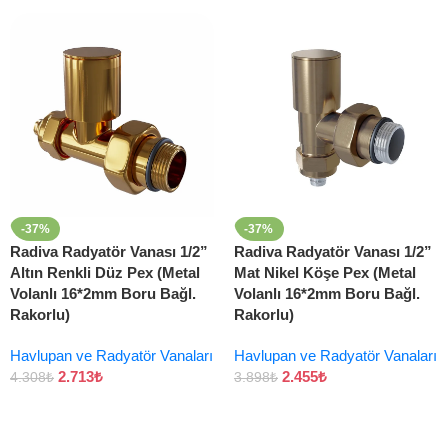
-37%
-37%
Radiva Radyatör Vanası 1/2”
Radiva Radyatör Vanası 1/2”
Altın Renkli Düz Pex (Metal
Mat Nikel Köşe Pex (Metal
Volanlı 16*2mm Boru Bağl.
Volanlı 16*2mm Boru Bağl.
Rakorlu)
Rakorlu)
Havlupan ve Radyatör Vanaları
Havlupan ve Radyatör Vanaları
2.713
₺
2.455
₺
4.308
₺
3.898
₺