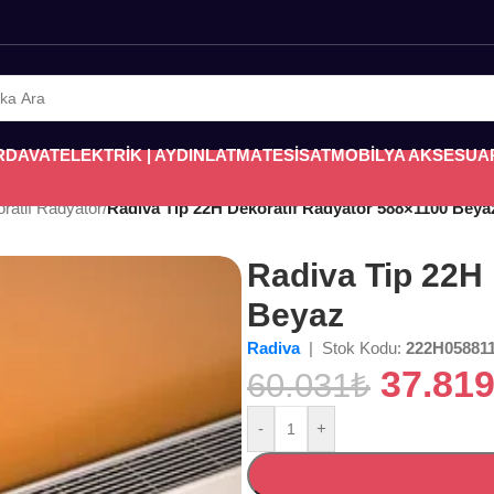
RDAVAT
ELEKTRİK | AYDINLATMA
TESİSAT
MOBİLYA AKSESUA
oratif Radyatör
/
Radiva Tip 22H Dekoratif Radyatör 588×1100 Beya
Radiva Tip 22H
Beyaz
Radiva
| Stok Kodu:
222H05881
37.81
60.031
₺
-
+