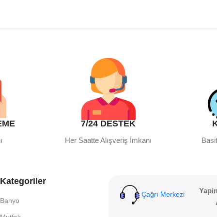
EME
7/24 DESTEK
ı
Her Saatte Alışveriş İmkanı
Basit
Kategoriler
Yapi
Çağrı Merkezi
Banyo