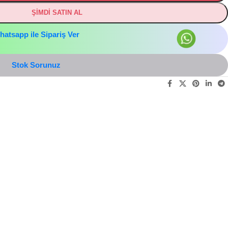
ŞİMDİ SATIN AL
hatsapp ile Sipariş Ver
Stok Sorunuz