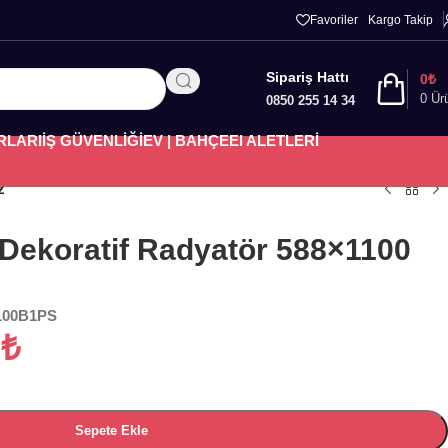
Favoriler
Kargo Takip
Sipariş Hattı
0
₺
0
Ür
0850 255 14 34
RLARI
İŞ GÜVENLİĞİ
EV | BAHÇE
El ALETLERİ
z
 Dekoratif Radyatör 588×1100
100B1PS
9
₺
Sepete Ekle