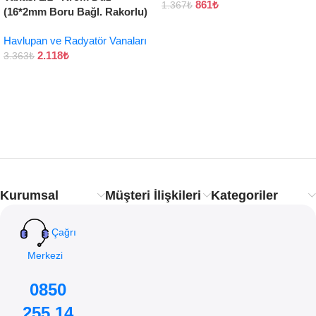
861
₺
1.367
₺
(16*2mm Boru Bağl. Rakorlu)
Havlupan ve Radyatör Vanaları
2.118
₺
3.363
₺
Kurumsal
Müşteri İlişkileri
Kategoriler
Çağrı
Merkezi
0850
255 14