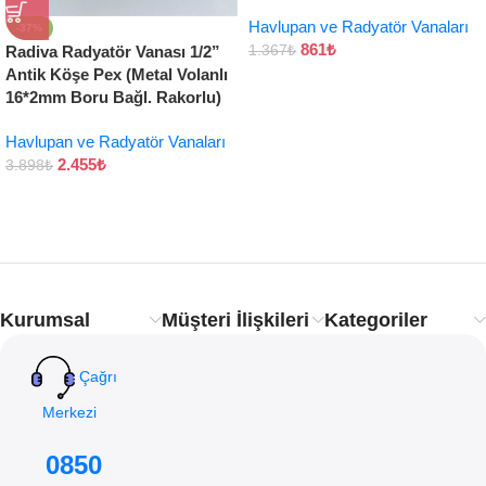
Havlupan ve Radyatör Vanaları
-37%
861
₺
Radiva Radyatör Vanası 1/2”
1.367
₺
Antik Köşe Pex (Metal Volanlı
16*2mm Boru Bağl. Rakorlu)
Havlupan ve Radyatör Vanaları
2.455
₺
3.898
₺
Kurumsal
Müşteri İlişkileri
Kategoriler
Çağrı
Merkezi
0850