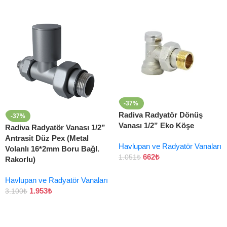
-37%
Radiva Radyatör Dönüş
-37%
Vanası 1/2” Eko Köşe
Radiva Radyatör Vanası 1/2”
Antrasit Düz Pex (Metal
Havlupan ve Radyatör Vanaları
Volanlı 16*2mm Boru Bağl.
662
₺
1.051
₺
Rakorlu)
Havlupan ve Radyatör Vanaları
1.953
₺
3.100
₺