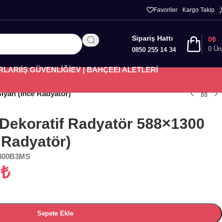
Favoriler
Kargo Takip
Sipariş Hattı
0
₺
0
Ür
0850 255 14 34
RLARI
İŞ GÜVENLİĞİ
EV | BAHÇE
El ALETLERİ
iyah (İnce Radyatör)
 Dekoratif Radyatör 588×1300
 Radyatör)
300B3MS
5
₺
Sepete Ekle