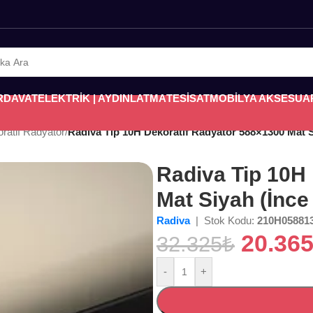
RDAVAT
ELEKTRİK | AYDINLATMA
TESİSAT
MOBİLYA AKSESUA
oratif Radyatör
/
Radiva Tip 10H Dekoratif Radyatör 588×1300 Mat S
Radiva Tip 10H
Mat Siyah (İnce
Radiva
| Stok Kodu:
210H05881
20.36
32.325
₺
-
+