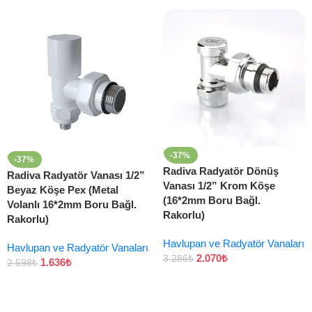
-37%
-37%
Radiva Radyatör Dönüş
Radiva Radyatör Vanası 1/2”
Vanası 1/2” Krom Köşe
Beyaz Köşe Pex (Metal
(16*2mm Boru Bağl.
Volanlı 16*2mm Boru Bağl.
Rakorlu)
Rakorlu)
Havlupan ve Radyatör Vanaları
Havlupan ve Radyatör Vanaları
2.070
₺
3.286
₺
1.636
₺
2.598
₺