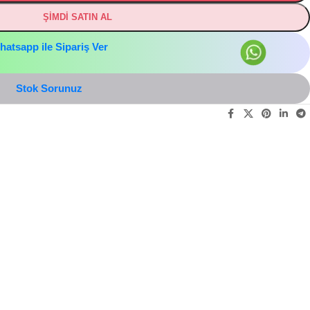
ŞİMDİ SATIN AL
hatsapp ile Sipariş Ver
Stok Sorunuz