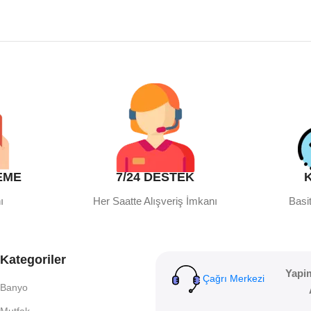
EME
7/24 DESTEK
ı
Her Saatte Alışveriş İmkanı
Basit
Kategoriler
Yapi
Çağrı Merkezi
Banyo