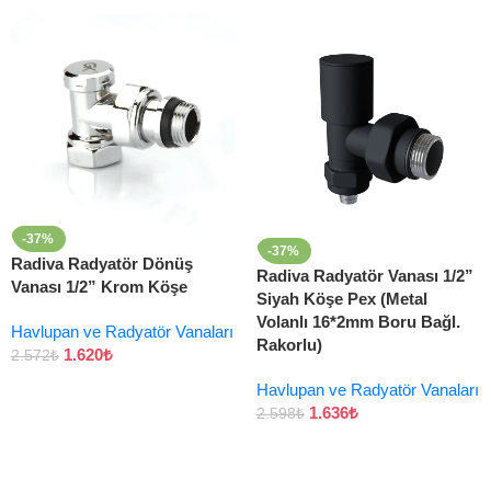
-37%
-37%
Radiva Radyatör Dönüş
Radiva Radyatör Vanası 1/2”
Vanası 1/2” Krom Köşe
Siyah Köşe Pex (Metal
Volanlı 16*2mm Boru Bağl.
Havlupan ve Radyatör Vanaları
Rakorlu)
1.620
₺
2.572
₺
Havlupan ve Radyatör Vanaları
1.636
₺
2.598
₺