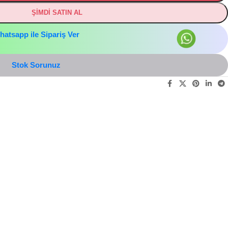
ŞİMDİ SATIN AL
hatsapp ile Sipariş Ver
Stok Sorunuz