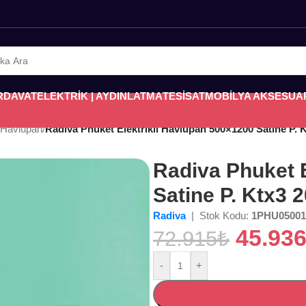
RDAVAT
ELEKTRİK | AYDINLATMA
TESİSAT
MOBİLYA AKSESUA
i Havlupan
/
Radiva Phuket Elektrikli Havlupan 500×1200 Satine P. K
Radiva Phuket 
Satine P. Ktx3 
Radiva
| Stok Kodu:
1PHU05001
45.93
72.915
₺
-
+