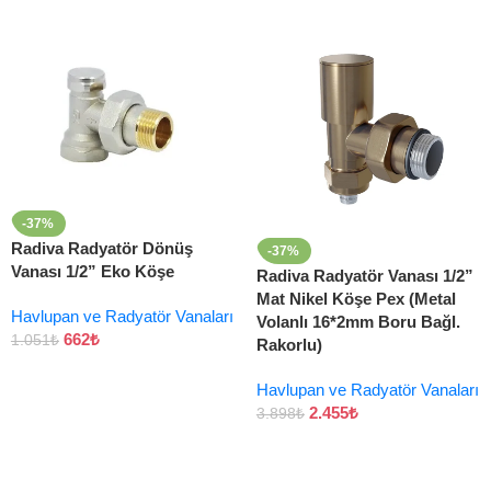
-37%
Radiva Radyatör Dönüş
-37%
Vanası 1/2” Eko Köşe
Radiva Radyatör Vanası 1/2”
Mat Nikel Köşe Pex (Metal
Havlupan ve Radyatör Vanaları
Volanlı 16*2mm Boru Bağl.
662
₺
1.051
₺
Rakorlu)
Havlupan ve Radyatör Vanaları
2.455
₺
3.898
₺