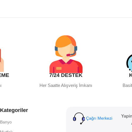
EME
7/24 DESTEK
ı
Her Saatte Alışveriş İmkanı
Basit
Kategoriler
Yapi
Çağrı Merkezi
Banyo