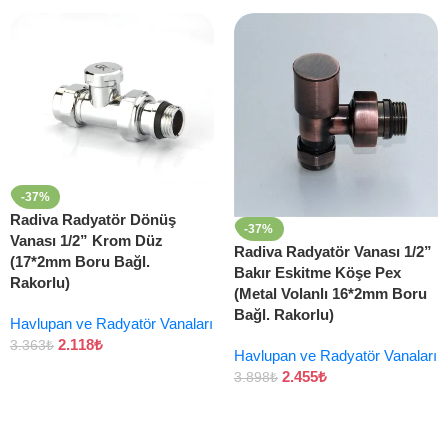
-37%
Radiva Radyatör Dönüş
-37%
Vanası 1/2” Krom Düz
Radiva Radyatör Vanası 1/2”
(17*2mm Boru Bağl.
Bakır Eskitme Köşe Pex
Rakorlu)
(Metal Volanlı 16*2mm Boru
Bağl. Rakorlu)
Havlupan ve Radyatör Vanaları
2.118
₺
3.363
₺
Havlupan ve Radyatör Vanaları
2.455
₺
3.898
₺