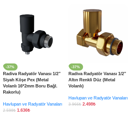
-37%
-37%
Radiva Radyatör Vanası 1/2”
Radiva Radyatör Vanası 1/2”
Siyah Köşe Pex (Metal
Altın Renkli Düz (Metal
Volanlı 16*2mm Boru Bağl.
Volanlı)
Rakorlu)
Havlupan ve Radyatör Vanaları
Havlupan ve Radyatör Vanaları
2.498
₺
3.966
₺
1.636
₺
2.598
₺