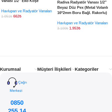
Vanası 1/2” Eko Köşe
Radiva Radyatör Vanası 1/2”
Beyaz Düz Pex (Metal Volanlı
Havlupan ve Radyatör Vanaları
16*2mm Boru Bağl. Rakorlu)
662
₺
1.051
₺
Havlupan ve Radyatör Vanaları
1.953
₺
3.100
₺
Kurumsal
Müşteri İlişkileri
Kategoriler
Çağrı
Merkezi
0850
255 14