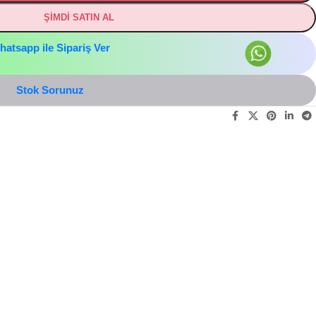
ŞİMDİ SATIN AL
hatsapp ile Sipariş Ver
Stok Sorunuz