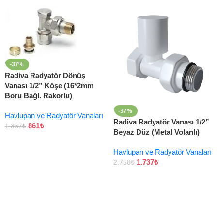
-37%
Radiva Radyatör Dönüş
Vanası 1/2” Köşe (16*2mm
Boru Bağl. Rakorlu)
-37%
Havlupan ve Radyatör Vanaları
Radiva Radyatör Vanası 1/2”
861
₺
1.367
₺
Beyaz Düz (Metal Volanlı)
Havlupan ve Radyatör Vanaları
1.737
₺
2.758
₺