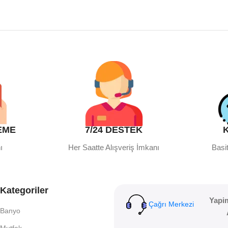
EME
7/24 DESTEK
ı
Her Saatte Alışveriş İmkanı
Basit
Kategoriler
Yapi
Çağrı Merkezi
Banyo