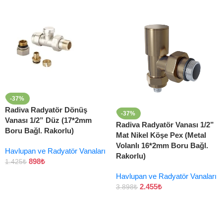
-37%
Radiva Radyatör Dönüş
-37%
Vanası 1/2” Düz (17*2mm
Radiva Radyatör Vanası 1/2”
Boru Bağl. Rakorlu)
Mat Nikel Köşe Pex (Metal
Volanlı 16*2mm Boru Bağl.
Havlupan ve Radyatör Vanaları
Rakorlu)
898
₺
1.425
₺
Havlupan ve Radyatör Vanaları
2.455
₺
3.898
₺