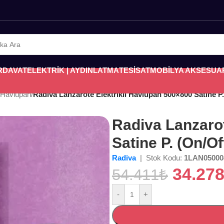
RDAVAT
ELEKTRİK | AYDINLATMA
TESİSAT
MOBİLYA AKSESUA
i Havlupan
/
Radiva Lanzarote Elektrikli Havlupan 500×800 Satine P
Radiva Lanzarot
Satine P. (On/O
Radiva
| Stok Kodu:
1LAN05000
34.27
54.411
₺
-
+