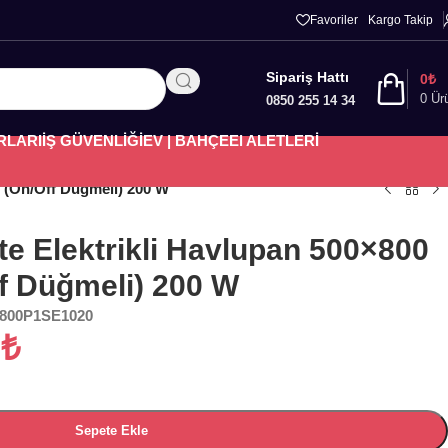
Favoriler
Kargo Takip
Sipariş Hattı
0
₺
0
Ür
0850 255 14 34
RLARI
İŞ GÜVENLİĞİ
EV | BAHÇE
El ALETLERİ
. (On/Off Düğmeli) 200 W
e Elektrikli Havlupan 500×800
ff Düğmeli) 200 W
800P1SE1020
8
₺
Sepete Ekle