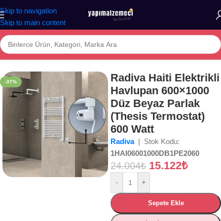
Skip to navigation
Skip to main content
a
/
Mağaza
/
BANYO
/
İKLİMLENDİRME
/
Havlupanlar
/
Elektrikli Havlupan
Radiva Haiti Elektrikli
-37%
Havlupan 600×1000
Düz Beyaz Parlak
(Thesis Termostat)
600 Watt
Radiva
| Stok Kodu:
1HAI06001000DB1PE2060
15.122
₺
24.004
₺
-
+
Sepete Ekle