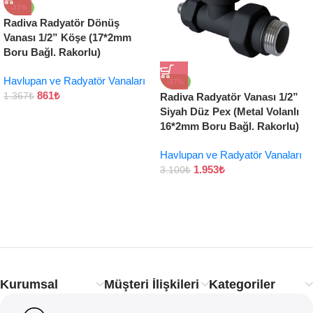
-37%
Radiva Radyatör Dönüş
Vanası 1/2” Köşe (17*2mm
Boru Bağl. Rakorlu)
Havlupan ve Radyatör Vanaları
-37%
861
₺
1.367
₺
Radiva Radyatör Vanası 1/2”
Siyah Düz Pex (Metal Volanlı
16*2mm Boru Bağl. Rakorlu)
Havlupan ve Radyatör Vanaları
1.953
₺
3.100
₺
Kurumsal
Müşteri İlişkileri
Kategoriler