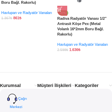
Boru Bağl. Rakorlu)
Havlupan ve Radyatör Vanaları
-37%
861
₺
1.367
₺
Radiva Radyatör Vanası 1/2”
Antrasit Köşe Pex (Metal
Volanlı 16*2mm Boru Bağl.
Rakorlu)
Havlupan ve Radyatör Vanaları
1.636
₺
2.598
₺
Kurumsal
Müşteri İlişkileri
Kategoriler
Çağrı
Merkezi