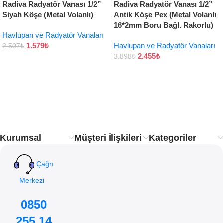
Radiva Radyatör Vanası 1/2”
Radiva Radyatör Vanası 1/2”
Siyah Köşe (Metal Volanlı)
Antik Köşe Pex (Metal Volanlı
16*2mm Boru Bağl. Rakorlu)
Havlupan ve Radyatör Vanaları
1.579
₺
Havlupan ve Radyatör Vanaları
2.507
₺
2.455
₺
3.898
₺
Kurumsal
Müşteri İlişkileri
Kategoriler
Çağrı
Merkezi
0850
255 14