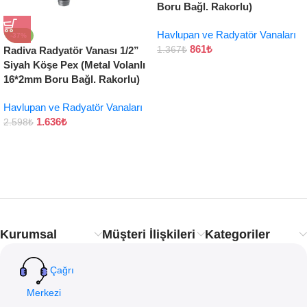
Boru Bağl. Rakorlu)
Havlupan ve Radyatör Vanaları
-37%
861
₺
Radiva Radyatör Vanası 1/2”
1.367
₺
Siyah Köşe Pex (Metal Volanlı
16*2mm Boru Bağl. Rakorlu)
Havlupan ve Radyatör Vanaları
1.636
₺
2.598
₺
Kurumsal
Müşteri İlişkileri
Kategoriler
Çağrı
Merkezi