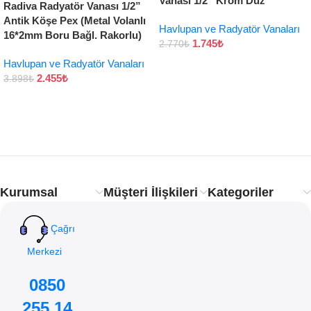
Vanası 1/2” Krom Düz
Radiva Radyatör Vanası 1/2”
Antik Köşe Pex (Metal Volanlı
Havlupan ve Radyatör Vanaları
16*2mm Boru Bağl. Rakorlu)
1.745
₺
2.770
₺
Havlupan ve Radyatör Vanaları
2.455
₺
3.898
₺
Kurumsal
Müşteri İlişkileri
Kategoriler
Çağrı
Merkezi
0850
255 14