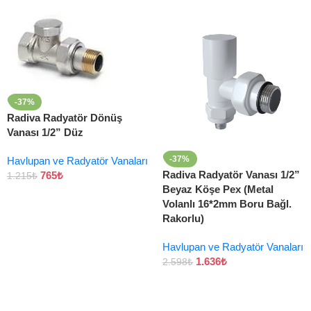
-37%
Radiva Radyatör Dönüş
Vanası 1/2” Düz
-37%
Havlupan ve Radyatör Vanaları
Radiva Radyatör Vanası 1/2”
765
₺
1.215
₺
Beyaz Köşe Pex (Metal
Volanlı 16*2mm Boru Bağl.
Rakorlu)
Havlupan ve Radyatör Vanaları
1.636
₺
2.598
₺