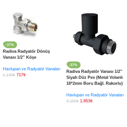
-37%
Radiva Radyatör Dönüş
Vanası 1/2” Köşe
-37%
Havlupan ve Radyatör Vanaları
Radiva Radyatör Vanası 1/2”
717
₺
1.139
₺
Siyah Düz Pex (Metal Volanlı
16*2mm Boru Bağl. Rakorlu)
Havlupan ve Radyatör Vanaları
1.953
₺
3.100
₺