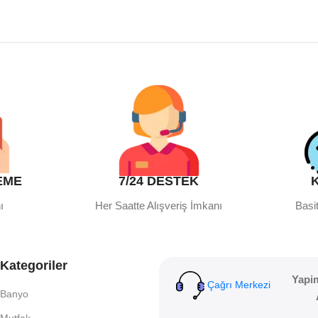
EME
7/24 DESTEK
ı
Her Saatte Alışveriş İmkanı
Basit
Kategoriler
Yapi
Çağrı Merkezi
Banyo