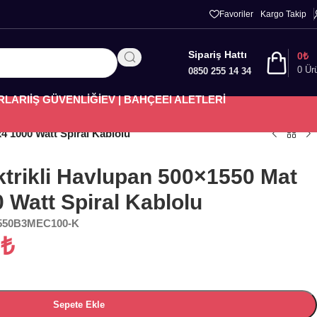
Favoriler
Kargo Takip
Sipariş Hattı
0
₺
0
Ür
0850 255 14 34
RLARI
İŞ GÜVENLİĞİ
EV | BAHÇE
El ALETLERİ
4 1000 Watt Spiral Kablolu
ktrikli Havlupan 500×1550 Mat
 Watt Spiral Kablolu
550B3MEC100-K
2
₺
Sepete Ekle