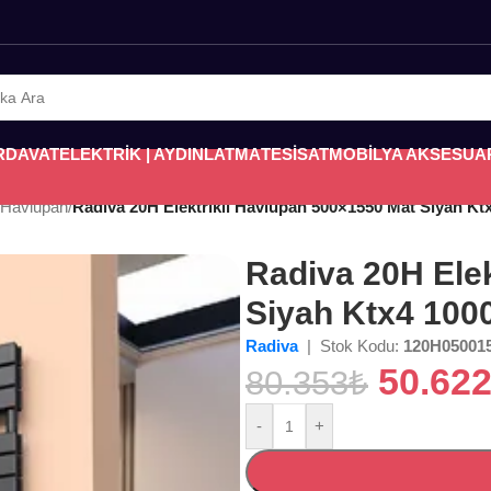
RDAVAT
ELEKTRİK | AYDINLATMA
TESİSAT
MOBİLYA AKSESUA
i Havlupan
/
Radiva 20H Elektrikli Havlupan 500×1550 Mat Siyah Ktx
Radiva 20H Ele
Siyah Ktx4 1000
Radiva
| Stok Kodu:
120H05001
50.62
80.353
₺
-
+