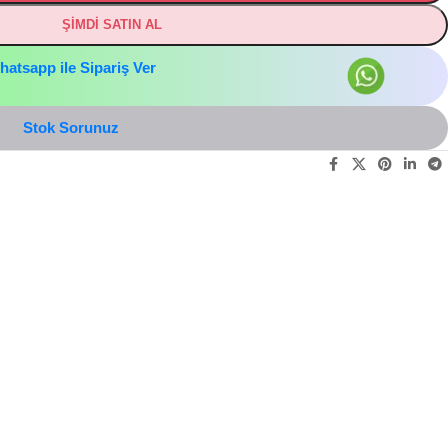
ŞİMDİ SATIN AL
hatsapp ile Sipariş Ver
Stok Sorunuz