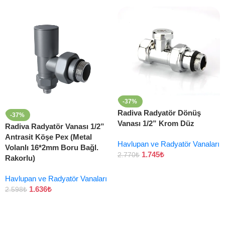
-37%
Radiva Radyatör Dönüş
-37%
Vanası 1/2” Krom Düz
Radiva Radyatör Vanası 1/2”
Antrasit Köşe Pex (Metal
Havlupan ve Radyatör Vanaları
Volanlı 16*2mm Boru Bağl.
1.745
₺
2.770
₺
Rakorlu)
Havlupan ve Radyatör Vanaları
1.636
₺
2.598
₺