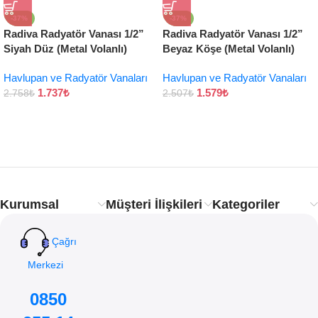
-37%
-37%
Radiva Radyatör Vanası 1/2”
Radiva Radyatör Vanası 1/2”
Siyah Düz (Metal Volanlı)
Beyaz Köşe (Metal Volanlı)
Havlupan ve Radyatör Vanaları
Havlupan ve Radyatör Vanaları
1.737
₺
1.579
₺
2.758
₺
2.507
₺
Kurumsal
Müşteri İlişkileri
Kategoriler
Çağrı
Merkezi
0850