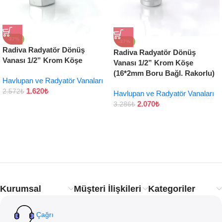
-37%
-37%
Radiva Radyatör Dönüş
Radiva Radyatör Dönüş
Vanası 1/2” Krom Köşe
Vanası 1/2” Krom Köşe
(16*2mm Boru Bağl. Rakorlu)
Havlupan ve Radyatör Vanaları
1.620
₺
2.572
₺
Havlupan ve Radyatör Vanaları
2.070
₺
3.286
₺
Kurumsal
Müşteri İlişkileri
Kategoriler
Çağrı