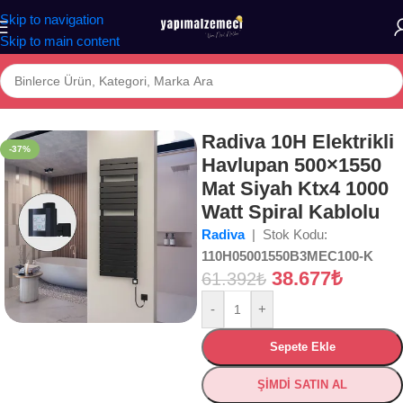
Skip to navigation
Skip to main content
a
/
Mağaza
/
BANYO
/
İKLİMLENDİRME
/
Havlupanlar
/
Elektrikli Havlupan
Radiva 10H Elektrikli
-37%
Havlupan 500×1550
Mat Siyah Ktx4 1000
Watt Spiral Kablolu
Radiva
| Stok Kodu:
110H05001550B3MEC100-K
38.677
₺
61.392
₺
-
+
Sepete Ekle
ŞİMDİ SATIN AL