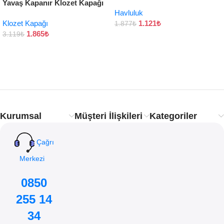
Yavaş Kapanır Klozet Kapağı
Havluluk
Klozet Kapağı
1.121
₺
1.877
₺
1.865
₺
3.119
₺
Kurumsal
Müşteri İlişkileri
Kategoriler
Çağrı
Merkezi
0850
255 14
34