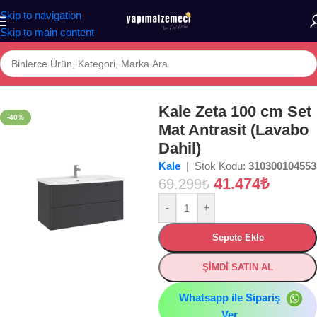
Skip to navigation
Skip to main content
Ana Sayfa
/
Mağaza
/
BANYO
/
BANYO DOLABI
/
Banyo Alt Modülleri
Kale Zeta 100 cm Set
-40%
Mat Antrasit (Lavabo
Dahil)
Kale
| Stok Kodu:
310300104553
41.474
₺
69.299
₺
-
+
Sepete Ekle
ŞİMDİ SATIN AL
Whatsapp ile Sipariş
Ver