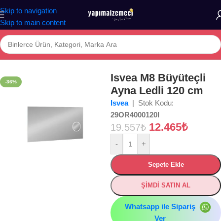
Skip to navigation
Skip to main content
Ana Sayfa
/
Mağaza
/
BANYO
/
AKSESUAR
/
Ayna Setleri
Isvea M8 Büyüteçli
-36%
Ayna Ledli 120 cm
Isvea
| Stok Kodu:
29OR4000120I
12.465
₺
19.557
₺
-
+
Sepete Ekle
ŞİMDİ SATIN AL
Whatsapp ile Sipariş
Ver