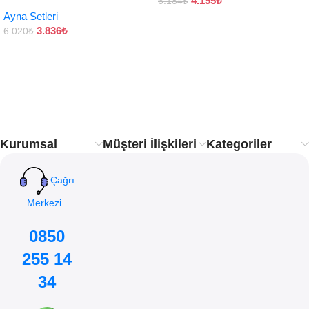
4.155
₺
6.184
₺
Ayna Setleri
3.836
₺
6.020
₺
Kurumsal
Müşteri İlişkileri
Kategoriler
Çağrı
Merkezi
0850
255 14
34