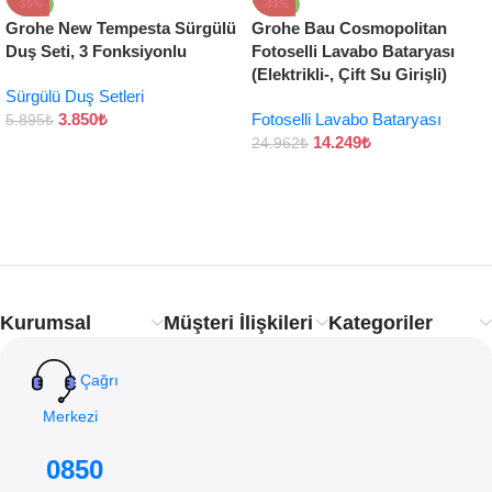
-35%
-43%
Grohe New Tempesta Sürgülü
Grohe Bau Cosmopolitan
Duş Seti, 3 Fonksiyonlu
Fotoselli Lavabo Bataryası
(Elektrikli-, Çift Su Girişli)
Sürgülü Duş Setleri
3.850
₺
Fotoselli Lavabo Bataryası
5.895
₺
14.249
₺
24.962
₺
Kurumsal
Müşteri İlişkileri
Kategoriler
Çağrı
Merkezi
0850