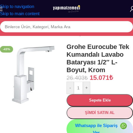
Skip to navigation
Skip to main content
Ana Sayfa
/
Mağaza
/
BANYO
/
ARMATÜR
/
Çanak Lavabo Bataryası
Grohe Eurocube Tek
-43%
Kumandalı Lavabo
Bataryası 1/2″ L-
Boyut, Krom
15.071
₺
26.403
₺
-
+
Sepete Ekle
ŞİMDİ SATIN AL
Whatsapp ile Sipariş
Ver