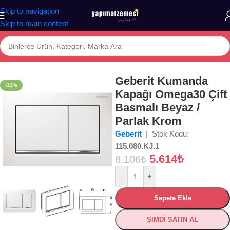
Skip to navigation
Skip to main content
BANYO
/
VİTRİFİYE
/
Kumanda Panelleri (Gömme Rezervuar Butonları)
Geberit Kumanda
-31%
Kapağı Omega30 Çift
Basmalı Beyaz /
Parlak Krom
Geberit
| Stok Kodu:
115.080.KJ.1
5.614
₺
8.106
₺
-
+
Sepete Ekle
ŞİMDİ SATIN AL