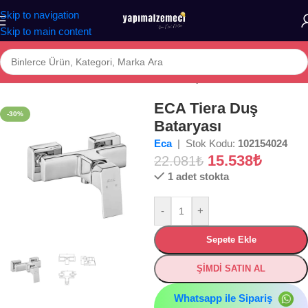
Skip to navigation
Skip to main content
Ana Sayfa
/
Mağaza
/
BANYO
/
ARMATÜR
/
Duş Bataryası
ECA Tiera Duş
-30%
Bataryası
Eca
| Stok Kodu:
102154024
15.538
₺
22.081
₺
1 adet stokta
-
+
Sepete Ekle
ŞİMDİ SATIN AL
Whatsapp ile Sipariş