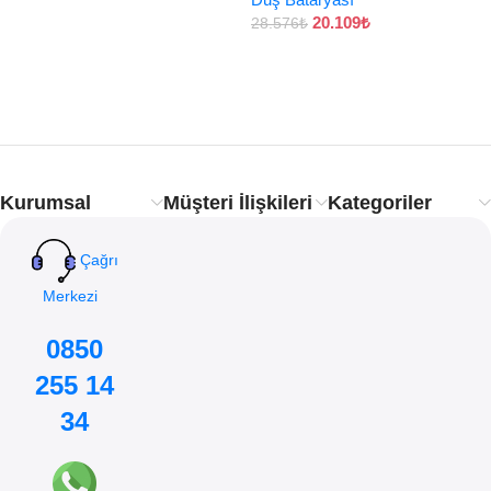
20.109
₺
28.576
₺
Kurumsal
Müşteri İlişkileri
Kategoriler
Çağrı
Merkezi
0850
255 14
34