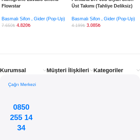
Flowstar
Üst Takımı (Tahliye Deliksiz)
Basmalı Sifon , Gider (Pop-Up)
Basmalı Sifon , Gider (Pop-Up)
4.820
₺
3.085
₺
7.650
₺
4.199
₺
Kurumsal
Müşteri İlişkileri
Kategoriler
Çağrı Merkezi
0850
255 14
34