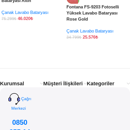
Bataryası Altın
-27%
Fontana FS-9203 Fotoselli
Çanak Lavabo Bataryası
Yüksek Lavabo Bataryası
46.020
₺
75.299
₺
Rose Gold
Çanak Lavabo Bataryası
25.576
₺
34.799
₺
Kurumsal
Müşteri İlişkileri
Kategoriler
Çağrı
Merkezi
0850