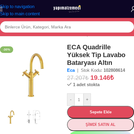
Skip to navigation
Skip to main content
aza
/
BANYO
/
ARMATÜR
/
Lavabo Bataryaları
/
Çanak Lavabo Bataryası
ECA Quadrille
-30%
Yüksek Tip Lavabo
Bataryası Altın
Eca
| Stok Kodu:
102808614
19.146
₺
27.207
₺
1 adet stokta
-
+
Sepete Ekle
ŞİMDİ SATIN AL