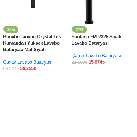
-39%
-27%
Bocchi Canyon Crystal Tek
Fontana FM-2325 Siyah
Kumandalı Yüksek Lavabo
Lavabo Bataryası
Bataryası Mat Siyah
Çanak Lavabo Bataryası
Çanak Lavabo Bataryası
15.874
₺
21.599
₺
36.255
₺
59.324
₺