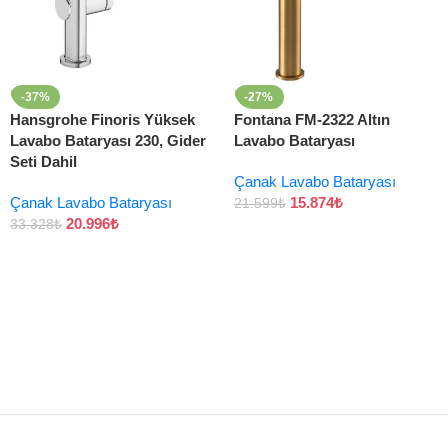
-37%
-27%
Hansgrohe Finoris Yüksek
Fontana FM-2322 Altın
Lavabo Bataryası 230, Gider
Lavabo Bataryası
Seti Dahil
Çanak Lavabo Bataryası
Çanak Lavabo Bataryası
15.874
₺
21.599
₺
20.996
₺
33.328
₺