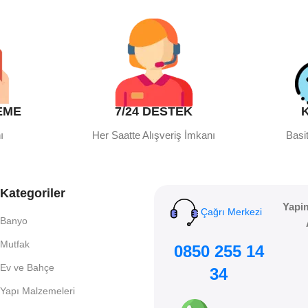
EME
7/24 DESTEK
ı
Her Saatte Alışveriş İmkanı
Basit
Kategoriler
Yapi
Çağrı Merkezi
Banyo
Mutfak
0850 255 14
Ev ve Bahçe
34
Yapı Malzemeleri