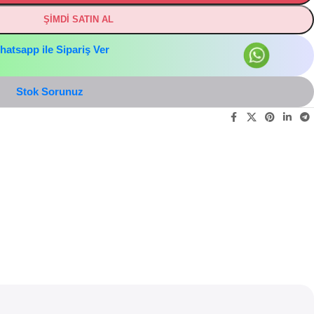
ŞİMDİ SATIN AL
hatsapp ile Sipariş Ver
Stok Sorunuz