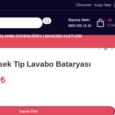
Favoriler
Kargo Takip
Sipariş Hattı
0
₺
0
Ür
0850 255 14 34
RLARI
İŞ GÜVENLİĞİ
EV | BAHÇE
El ALETLERİ
sek Tip Lavabo Bataryası
3
₺
Sepete Ekle