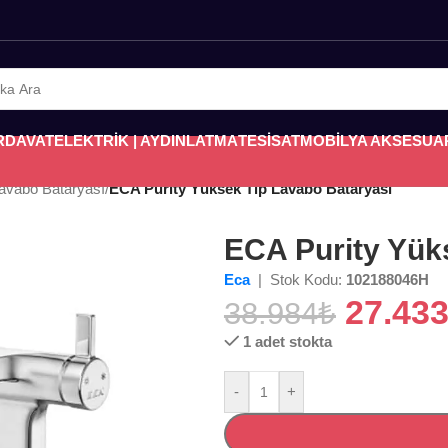
RDAVAT
ELEKTRİK | AYDINLATMA
TESİSAT
MOBİLYA AKSESUA
avabo Bataryası
/
ECA Purity Yüksek Tip Lavabo Bataryası
ECA Purity Yük
Eca
| Stok Kodu:
102188046H
27.43
38.984
₺
1 adet stokta
-
+