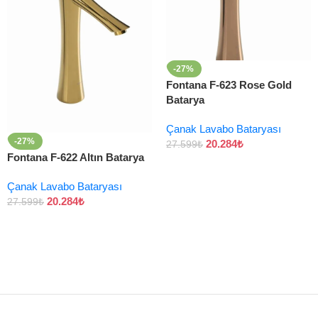
-27%
Fontana F-623 Rose Gold
Batarya
Çanak Lavabo Bataryası
-27%
20.284
₺
27.599
₺
Fontana F-622 Altın Batarya
Çanak Lavabo Bataryası
20.284
₺
27.599
₺