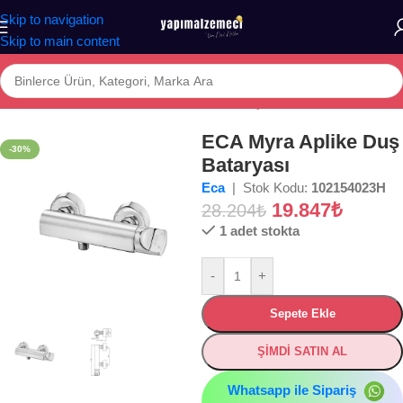
Skip to navigation
Skip to main content
Ana Sayfa
/
Mağaza
/
BANYO
/
ARMATÜR
/
Duş Bataryası
ECA Myra Aplike Duş
-30%
Bataryası
Eca
| Stok Kodu:
102154023H
19.847
₺
28.204
₺
1 adet stokta
-
+
Sepete Ekle
ŞİMDİ SATIN AL
Whatsapp ile Sipariş