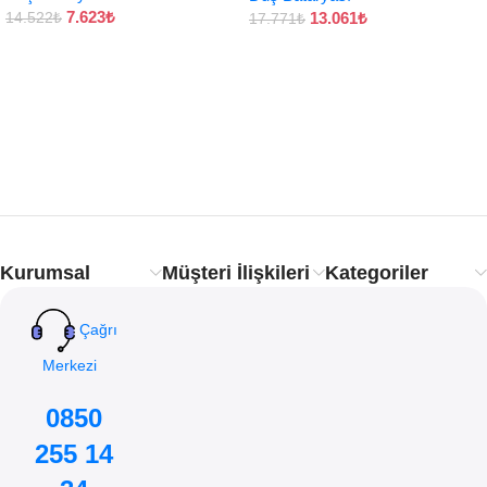
7.623
₺
13.061
₺
14.522
₺
17.771
₺
Kurumsal
Müşteri İlişkileri
Kategoriler
Çağrı
Merkezi
0850
255 14