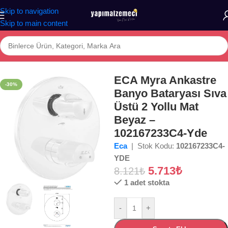
Skip to navigation
Skip to main content
aza
/
BANYO
/
ARMATÜR
/
Banyo Bataryası
/
Ankastre Banyo Bataryası
ECA Myra Ankastre
-30%
Banyo Bataryası Sıva
Üstü 2 Yollu Mat
Beyaz –
102167233C4-Yde
Eca
| Stok Kodu:
102167233C4-
YDE
5.713
₺
8.121
₺
1 adet stokta
-
+